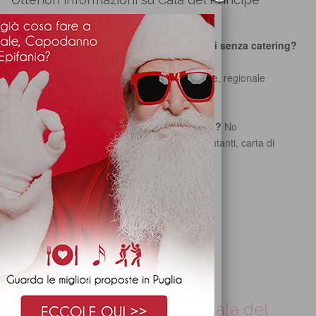
Si ospita più di un evento al giorno?
No
È possibile affittare solo la sala ricevimenti senza catering?
Sì
Che tipo di cucina offre la sala?
Tradizionale, regionale
Mediterranea
È possibile modificare i menù?
Sì
Ci sono restrizioni orarie per il ricevimento?
No
Come si effettua il pagamento?
Tramite contanti, carta di
credito o bancomat
Si Dispone di accesso per disabili?
Sì
E' una sala gay friendly?
Sì
RICHIEDI PREVENTIVO GRATIS
Recensioni e Opinioni su Cala del