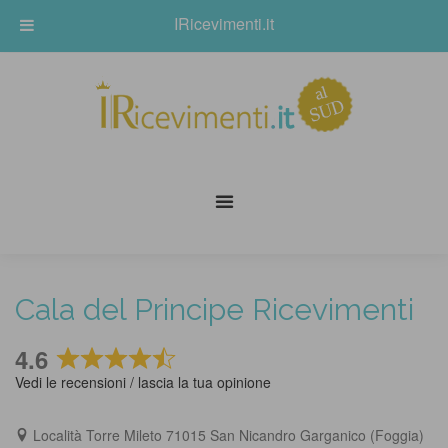
IRicevimenti.it
Cala del Principe Ricevimenti
4.6
Rated
Vedi le recensioni / lascia la tua opinione
4.6
out
Località Torre Mileto 71015 San Nicandro Garganico (Foggia)
of