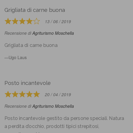
Grigliata di carne buona
13 / 06 / 2019
Rated
4
Recensione di
Agriturismo Moschella
out
of
Grigliata di carne buona
5
Ugo Laus
Posto incantevole
20 / 04 / 2019
Rated
5
Recensione di
Agriturismo Moschella
out
of
Posto incantevole gestito da persone speciali. Natura
5
a perdita d’occhio, prodotti tipici strepitosi,