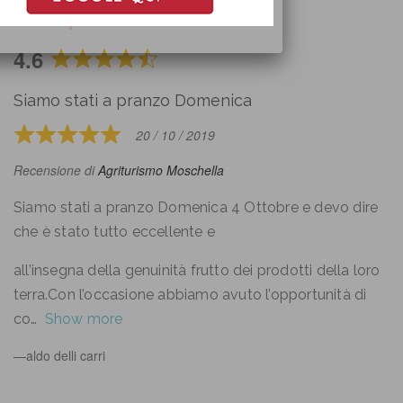
Principe
4.6
Rated
4.6
Siamo stati a pranzo Domenica
out
of
20 / 10 / 2019
Rated
5
5
Recensione di
Agriturismo Moschella
out
of
Siamo stati a pranzo Domenica 4 Ottobre e devo dire
5
che è stato tutto eccellente e
all’insegna della genuinità frutto dei prodotti della loro
terra.Con l’occasione abbiamo avuto l’opportunità di
co
Show more
aldo delli carri