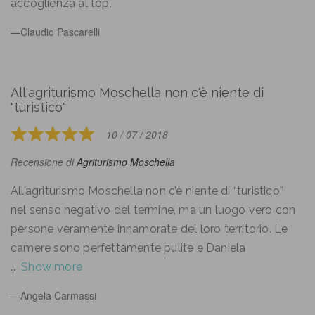
accoglienza al top.
Claudio Pascarelli
All'agriturismo Moschella non c'è niente di
"turistico"
10 / 07 / 2018
Rated
5
Recensione di
Agriturismo Moschella
out
of
All’agriturismo Moschella non c’è niente di “turistico”
5
nel senso negativo del termine, ma un luogo vero con
persone veramente innamorate del loro territorio. Le
camere sono perfettamente pulite e Daniela
Show more
Angela Carmassi