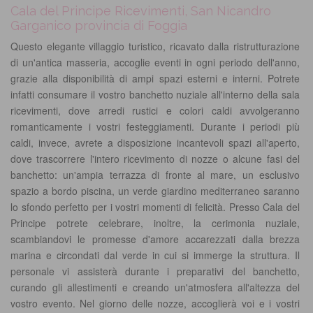
Cala del Principe Ricevimenti, San Nicandro
Garganico provincia di Foggia
Questo elegante villaggio turistico, ricavato dalla ristrutturazione
di un'antica masseria, accoglie eventi in ogni periodo dell'anno,
grazie alla disponibilità di ampi spazi esterni e interni. Potrete
infatti consumare il vostro banchetto nuziale all'interno della sala
ricevimenti, dove arredi rustici e colori caldi avvolgeranno
romanticamente i vostri festeggiamenti. Durante i periodi più
caldi, invece, avrete a disposizione incantevoli spazi all'aperto,
dove trascorrere l'intero ricevimento di nozze o alcune fasi del
banchetto: un'ampia terrazza di fronte al mare, un esclusivo
spazio a bordo piscina, un verde giardino mediterraneo saranno
lo sfondo perfetto per i vostri momenti di felicità. Presso Cala del
Principe potrete celebrare, inoltre, la cerimonia nuziale,
scambiandovi le promesse d'amore accarezzati dalla brezza
marina e circondati dal verde in cui si immerge la struttura. Il
personale vi assisterà durante i preparativi del banchetto,
curando gli allestimenti e creando un'atmosfera all'altezza del
vostro evento. Nel giorno delle nozze, accoglierà voi e i vostri