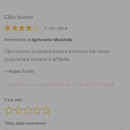
Cibo buono
7 / 03 / 2018
Rated
4
Recensione di
Agriturismo Moschella
out
of
Cibo buono, masseria bella e immersa nel verde,
5
proprietaria cortese e affabile
Angelo Fioritti
Lascia la tua recensione su Cala del Principe
Il tuo voto
Titolo della recensione