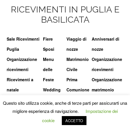
RICEVIMENTI IN PUGLIA E
BASILICATA
Sale Ricevimenti
Fiere
Viaggio di
Anniversari di
Puglia
Sposi
nozze
nozze
Organizzazione
Menu
Matrimonio
Organizzazione
ricevimenti
delle
Civile
ricevimenti
Ricevimenti a
Feste
Prima
Organizzazione
natale
Wedding
Comunione
matrimonio
show
Questo sito utilizza cookie, anche di terze parti per assicurarti una
migliore esperienza di navigazione.
Impostazione dei
© I RICEVIMENTI.IT |
PRIVACY POLICY
|
TERMINI E CONDIZIONI
cookie
ACCETTO