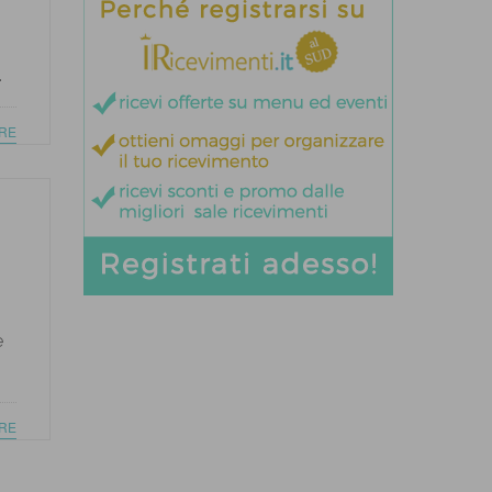
.
RE
e
RE