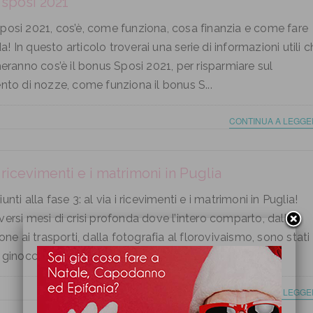
sposi 2021
osi 2021, cos’è, come funziona, cosa finanzia e come fare
 In questo articolo troverai una serie di informazioni utili c
heranno cos’è il bonus Sposi 2021, per risparmiare sul
nto di nozze, come funziona il bonus S...
CONTINUA A LEGGE
i ricevimenti e i matrimoni in Puglia
unti alla fase 3: al via i ricevimenti e i matrimoni in Puglia!
ersi mesi di crisi profonda dove l’intero comparto, dalla
ione ai trasporti, dalla fotografia al florovivaismo, sono stati
 ginocchio, da oggi in Puglia ...
CONTINUA A LEGGE