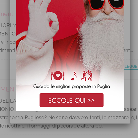
menti in Masseria in Puglia
LIORI MASSERIE IN PUGLIA DOVE FESTEGGIARE UN
ENTO AL TOP Terra antica di cultura, di paesaggi
vi, ricca di storia, la Puglia è ormai la meta prediletta
vimenti di ogni tipo dai matrimoni sofisticati ai riceviment...
CONTINUA A LEGGE
IMENTI DI MATRIMONIO CON CASARO
 DEL LATTE DIVENTA UN MUST NEI RICEVIMENTI DI
NIO DEL 2019 Come si fa a non amare i prodotti caseari
stronomia Pugliese? Ne sono davvero tanti, le mozzarelle, l
le ricottine, i formaggi di pecora… e allora per...