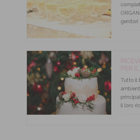
complet
ORGANIZ
genitori 
RICEV
PER I
Tutto il
ambienti
principa
il loro 