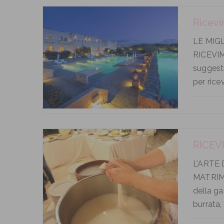
Ricevi
LE MIG
RICEVIM
suggesti
per rice
RICEV
L’ARTE
MATRIMO
della ga
burrata, 