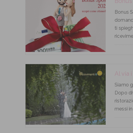
Bonus 
Bonus Sp
domanda!
ti spieg
ricevime
Al via 
Siamo gi
Dopo div
ristoraz
messi in