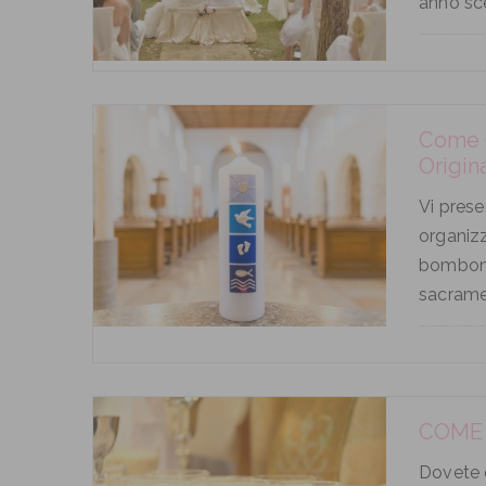
anno sce
Come O
Origina
Vi prese
organizz
bomboni
sacramen
COME 
Dovete 