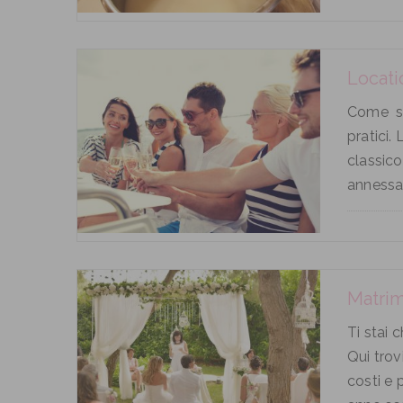
Locati
Come sce
pratici
classico
annessa 
Matrim
Ti stai 
Qui trov
costi e 