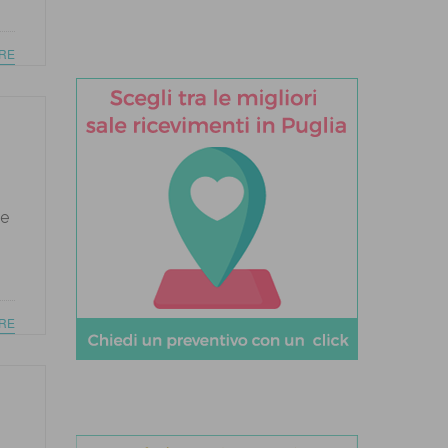
RE
le
RE