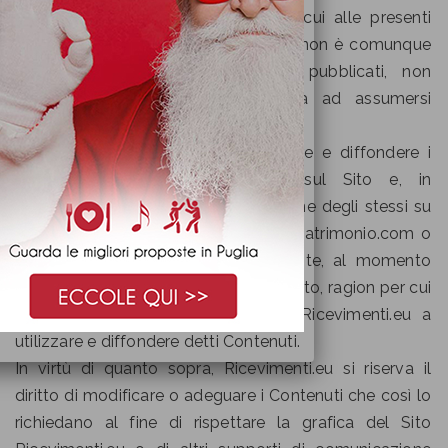
Ricevimenti.eu nonché le norme di cui alle presenti
“Termini e condizioni”, Ricevimenti.eu non è comunque
tenuta a controllare i Contenuti pubblicati, non
essendo di conseguenza obbligata ad assumersi
alcuna responsabilità a tale titolo.
Ricevimenti.eu ha facoltà di utilizzare e diffondere i
Contenuti pubblicati dall’Azienda sul Sito e, in
particolare, di procedere alla diffusione degli stessi su
qualsiasi sito web amministrato da Matrimonio.com o
sui social network su cui sia presente, al momento
della pubblicazione di Contenuti sul Sito, ragion per cui
l’Azienda autorizza espressamente Ricevimenti.eu a
utilizzare e diffondere detti Contenuti.
In virtù di quanto sopra, Ricevimenti.eu si riserva il
diritto di modificare o adeguare i Contenuti che così lo
richiedano al fine di rispettare la grafica del Sito