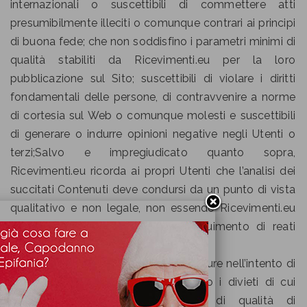
internazionali o suscettibili di commettere atti
presumibilmente illeciti o comunque contrari ai principi
di buona fede; che non soddisfino i parametri minimi di
qualità stabiliti da Ricevimenti.eu per la loro
pubblicazione sul Sito; suscettibili di violare i diritti
fondamentali delle persone, di contravvenire a norme
di cortesia sul Web o comunque molesti e suscettibili
di generare o indurre opinioni negative negli Utenti o
terzi;Salvo e impregiudicato quanto sopra,
Ricevimenti.eu ricorda ai propri Utenti che l’analisi dei
succitati Contenuti deve condursi da un punto di vista
qualitativo e non legale, non essendo Ricevimenti.eu
legittimata né compente al perseguimento di reati
penali o alla denuncia di illeciti civili.
Nonostante Ricevimenti.eu adotti misure nell’intento di
garantire che i Contenuti non violino i divieti di cui
sopra e soddisfino i parametri di qualità di