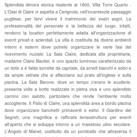
Splendida dimora storica risalente al 1800, Villa Torre Quarto -
L'Oasi di Claire vi aspetta a Cerignola, nell'incantevole paesaggio
pugliese, per farvi vivere il matrimonio dei vostri sogni. La
professionalità del personale e la bellezza del luogo, infatti,
rendono la location perfettamente adatta all'organizzazione di
eventi privati e aziendali. La villa è costituita da diversi ambienti
interni e esterni dove potrete organizzare le varie fasi del
ricevimento nuziale: La Sala Claire, dedicata alla proprietaria,
madame Claire Bautier, è uno spazio luminoso caratterizzato da
un tetto a 4 falde sorrette da capriate, da arredi bianchi e sobri e
da ampie vetrate che si affacciano sul prato all'inglese e sulla
piscina. La Sala Barone, dove un tempo c'erano le scuderie,
presenta volte a botte realizzate in pietra viva e uno splendido
camino con salotto, particolare che rende l’ambiente molto
accogliente. Il Patio di Claire, una splendida area a bordo piscina
dove organizzare banchetti primaverili e estivi. Il Giardino dei
Segreti, una magnifica e raffinata tensostruttura per eventi
all'aperto che si sviluppa intorno a un maestoso ulivo secolare.
L'Angolo di Manet, costituito da un ponticello che attraversa il