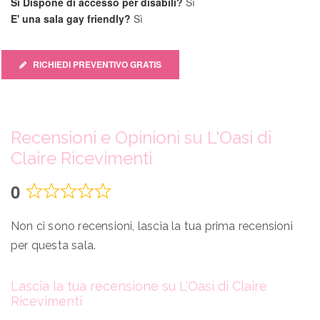
Si Dispone di accesso per disabili?
Sì
E' una sala gay friendly?
Sì
RICHIEDI PREVENTIVO GRATIS
Recensioni e Opinioni su L'Oasi di
Claire Ricevimenti
0
Rated
0
Non ci sono recensioni, lascia la tua prima recensioni
out
per questa sala.
of
5
Lascia la tua recensione su L'Oasi di Claire
Ricevimenti