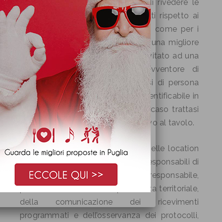
Tra le proposte indicate quella di rivedere le
proporzioni numeriche degli invitati rispetto ai
metri quadri della location – così come per i
ristoranti – e il riconoscimento di una migliore
tracciabilità delle persone di un invitato ad una
celebrazione rispetto ad un avventore di
ristorante. Nel primo caso trattasi di persona
invitata da tempo e certamente identificabile in
precedenza, mentre nel secondo caso trattasi
di perfetto sconosciuto sino all’arrivo al tavolo.
Altra proposta vede l’istituzione nelle location
celebrative di cerimonie di figure responsabili di
sala. Un ruolo che diverrebbe responsabile,
presso i commissariati di pertinenza territoriale,
della comunicazione dei ricevimenti
programmati e dell’osservanza dei protocolli,