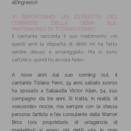
all’ingresso)
VI RIPORTIAMO UN ESTRATTO DEL
CORRIERE DELLA SERA
SUL
MATRIMONIO
DI
TIZIANO
FERRO
Il cantante racconta il suo matrimonio: «In
questi anni la disparità di diritti mi ha fatto
sentire deluso e amareggiato. Ma io sono
cattolico, quindi ho ancora fede»
A nove anni dal suo coming out, il
cantante
Tiziano
Ferro
, 39 anni, sabato scorso
ha sposato a Sabaudia Victor Allen, 54, suo
compagno da tre anni. Si tratta, in realtà, di
«seconde» nozze, ma sempre con la stessa
persona: l’artista e l’ex consulente della Warner
Bros (ora proprietario di un’agenzia di
marketing) si erano già detti «sì» in gran