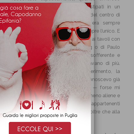
andavo a cercare quei volumi stipati in un
settore piccolissimo nelle librerie del centro di
Latina. Guarda caso il settore era sempre
«Psicologia», guarda caso ero sempre l’unico. E
mentre tutti si affollavano davanti ai tavoli con
l’ultimo romanzo di Stephen King o di Paulo
Coelho, io stavo là, sceglievo insofferente e
impaurito tra i titoli che mi ispiravano di più.
Cercando una strada, un suggerimento, la
salvezza, o forse solo cose che conoscevo già
ma che — viste nero su bianco — forse mi
sarebbero sembrate più semplici, meno aliene e
alienanti, possibili e comunque appartenenti
alla vita di tanti altri esseri umani, oltre che alla
mia.