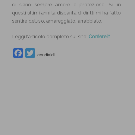
ci siano sempre amore e protezione. Sì, in
questi ultimi anni la disparità di diritti mi ha fatto
sentire deluso, amareggiato, arrabbiato.
Leggi l’articolo completo sul sito:
Corriere.it
Facebook
Twitter
condividi