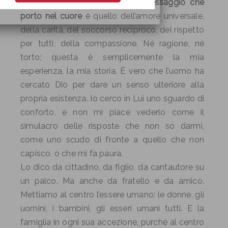
Anch’io sono cattolico. Ma il messaggio che
porto nel cuore
è quello dell’amore universale,
della carità, del soccorso reciproco, del rispetto
per tutti, della compassione. Né ragione, né
torto; questa è semplicemente la mia
esperienza, la mia storia. È vero che l’uomo ha
cercato Dio per dare un senso ulteriore alla
propria esistenza. Io cerco in Lui uno sguardo di
conforto, e non mi piace vederlo come il
simulacro delle risposte che non so darmi,
come uno scudo di fronte a quello che non
capisco, o che mi fa paura.
Lo dico da cittadino, da figlio, da cantautore su
un palco. Ma anche da fratello e da amico.
Mettiamo al centro l’essere umano: le donne, gli
uomini, i bambini, gli esseri umani tutti. E la
famiglia in ogni sua accezione, purché al centro