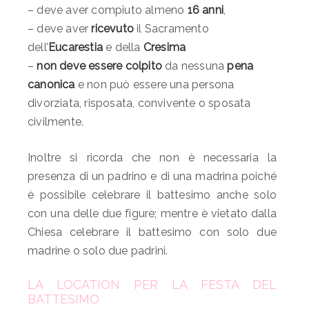
– deve aver compiuto almeno
16 anni
,
– deve aver
ricevuto
il Sacramento
dell’
Eucarestia
e della
Cresima
–
non
deve essere colpito
da nessuna
pena
canonica
e non può essere una persona
divorziata, risposata, convivente o sposata
civilmente.
Inoltre si ricorda che non è necessaria la
presenza di un padrino e di una madrina poiché
è possibile celebrare il battesimo anche solo
con una delle due figure; mentre è vietato dalla
Chiesa celebrare il battesimo con solo due
madrine o solo due padrini.
LA LOCATION PER LA FESTA DEL
BATTESIMO