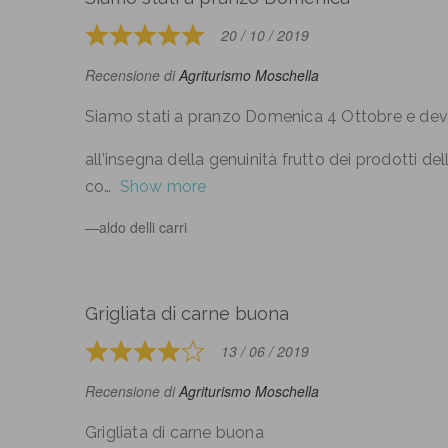
out
of
20 / 10 / 2019
Rated
5
5
Recensione di
Agriturismo Moschella
out
of
Siamo stati a pranzo Domenica 4 Ottobre e devo
5
all’insegna della genuinità frutto dei prodotti de
co
Show more
aldo delli carri
Grigliata di carne buona
13 / 06 / 2019
Rated
4
Recensione di
Agriturismo Moschella
out
of
Grigliata di carne buona