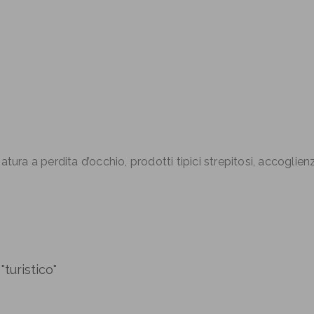
ura a perdita d’occhio, prodotti tipici strepitosi, accoglien
"turistico"