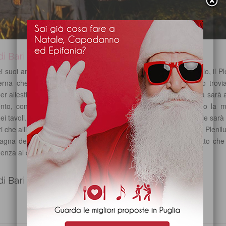
i Bari provincia di Bari
i suoi ambienti di personaggi noti della cultura e dello spettacolo, il Pl
nterna che può accogliere fino a 350 persone. Al suo esterno trov
r allestirvi un ricco e invitante buffet. Il personale della struttura sarà 
ento, consentendo di personalizzarne i vari aspetti e ponendo la 
ei tavoli. La rinomata tradizione gastronomica del territorio locale sarà l
 che allieteranno anche il palato del vostro ospite più esigente. Plenilu
agna dei baroni Giuseppe Onofrio e Francesco Noya di Bitetto che 
enza al di fuori della cittadina di Mola di Bari.
i Bari provincia di Bari