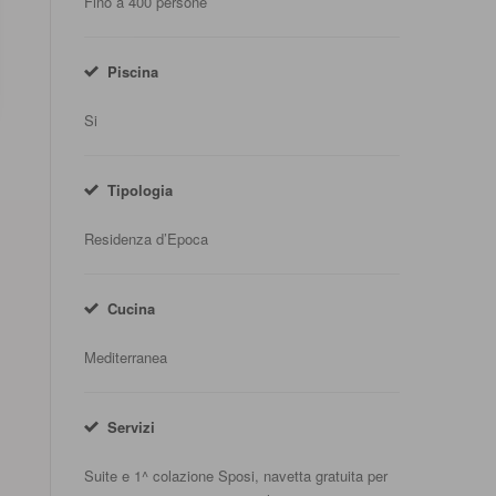
Fino a 400 persone
Piscina
Si
Tipologia
Residenza d’Epoca
Cucina
Mediterranea
Servizi
Suite e 1^ colazione Sposi, navetta gratuita per