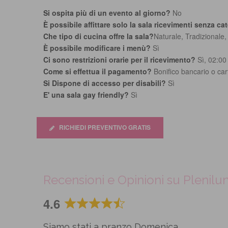
Si ospita più di un evento al giorno?
No
È possibile affittare solo la sala ricevimenti senza ca
Che tipo di cucina offre la sala?
Naturale, Tradizionale
È possibile modificare i menù?
Sì
Ci sono restrizioni orarie per il ricevimento?
Sì, 02:00
Come si effettua il pagamento?
Bonifico bancario o cart
Si Dispone di accesso per disabili?
Sì
E' una sala gay friendly?
Sì
RICHIEDI PREVENTIVO GRATIS
Recensioni e Opinioni su Plenilun
4.6
Rated
4.6
Siamo stati a pranzo Domenica