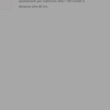
spostamenti per matrimoni oltre i 100 invitati e
distanze oltre 80 km.
Matrimonio civile
Mat