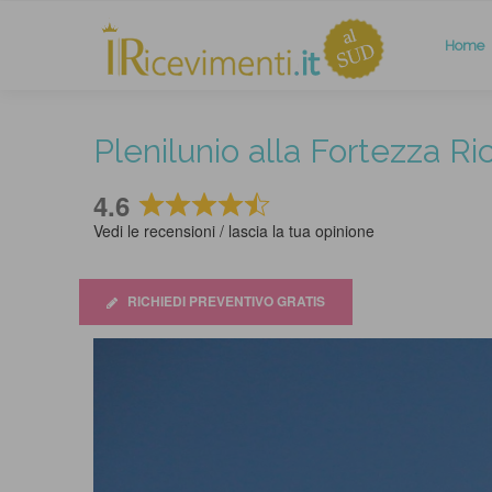
Home
Plenilunio alla Fortezza R
4.6
Rated
Vedi le recensioni / lascia la tua opinione
4.6
out
of
RICHIEDI PREVENTIVO GRATIS
5