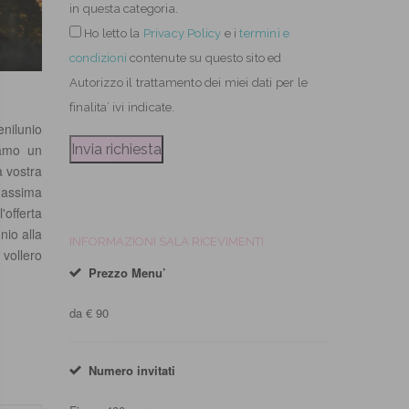
in questa categoria.
Ho letto
la
Privacy Policy
e i
termini e
condizioni
contenute su questo sito ed
Autorizzo il trattamento dei miei dati per le
finalita’ ivi indicate.
enilunio
iamo un
a vostra
massima
'offerta
nio alla
INFORMAZIONI SALA RICEVIMENTI
vollero
Prezzo Menu’
da € 90
Numero invitati