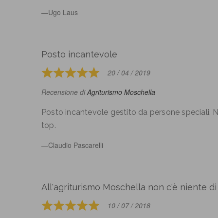
5
Ugo Laus
Posto incantevole
20 / 04 / 2019
Rated
5
Recensione di
Agriturismo Moschella
out
of
Posto incantevole gestito da persone speciali. Nat
5
top.
Claudio Pascarelli
All'agriturismo Moschella non c'è niente di 
10 / 07 / 2018
Rated