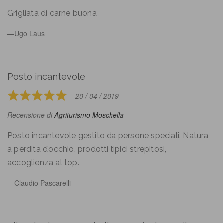
out
of
Grigliata di carne buona
5
Ugo Laus
Posto incantevole
20 / 04 / 2019
Rated
5
Recensione di
Agriturismo Moschella
out
of
Posto incantevole gestito da persone speciali. Natura
5
a perdita d’occhio, prodotti tipici strepitosi,
accoglienza al top.
Claudio Pascarelli