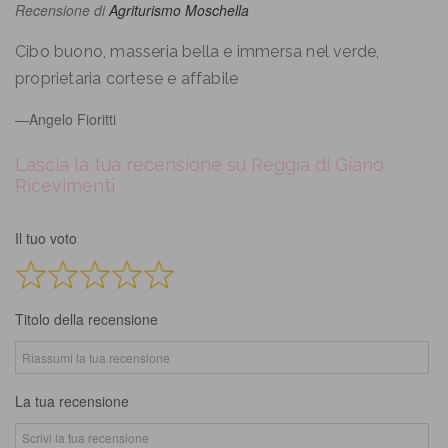
4
Recensione di
Agriturismo Moschella
out
of
Cibo buono, masseria bella e immersa nel verde,
5
proprietaria cortese e affabile
Angelo Fioritti
Lascia la tua recensione su Reggia di Giano
Ricevimenti
Il tuo voto
Titolo della recensione
La tua recensione