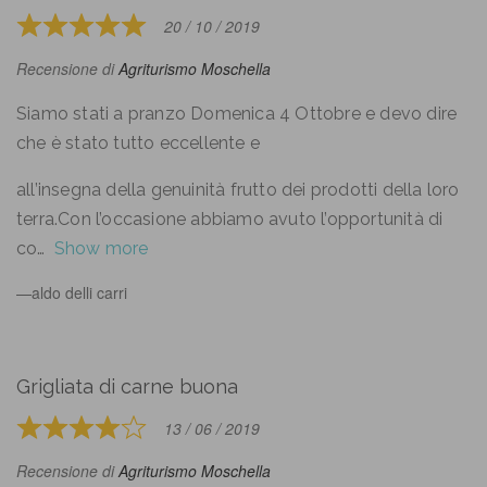
of
20 / 10 / 2019
Rated
5
5
Recensione di
Agriturismo Moschella
out
of
Siamo stati a pranzo Domenica 4 Ottobre e devo dire
5
che è stato tutto eccellente e
all’insegna della genuinità frutto dei prodotti della loro
terra.Con l’occasione abbiamo avuto l’opportunità di
co
Show more
aldo delli carri
Grigliata di carne buona
13 / 06 / 2019
Rated
4
Recensione di
Agriturismo Moschella