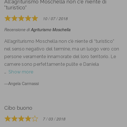
All'agriturismo Moschella non c'è niente di
"turistico"
10 / 07 / 2018
Rated
5
Recensione di
Agriturismo Moschella
out
of
All’agriturismo Moschella non c’è niente di “turistico”
5
nel senso negativo del termine, ma un luogo vero con
persone veramente innamorate del loro territorio. Le
camere sono perfettamente pulite e Daniela
Show more
Angela Carmassi
Cibo buono
7 / 03 / 2018
Rated