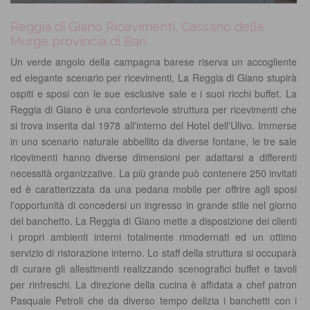
Reggia di Giano Ricevimenti, Cassano delle
Murge provincia di Bari
Un verde angolo della campagna barese riserva un accogliente
ed elegante scenario per ricevimenti, La Reggia di Giano stupirà
ospiti e sposi con le sue esclusive sale e i suoi ricchi buffet. La
Reggia di Giano è una confortevole struttura per ricevimenti che
si trova inserita dal 1978 all'interno del Hotel dell'Ulivo. Immerse
in uno scenario naturale abbellito da diverse fontane, le tre sale
ricevimenti hanno diverse dimensioni per adattarsi a differenti
necessità organizzative. La più grande può contenere 250 invitati
ed è caratterizzata da una pedana mobile per offrire agli sposi
l'opportunità di concedersi un ingresso in grande stile nel giorno
del banchetto. La Reggia di Giano mette a disposizione dei clienti
i propri ambienti interni totalmente rimodernati ed un ottimo
servizio di ristorazione interno. Lo staff della struttura si occuparà
di curare gli allestimenti realizzando scenografici buffet e tavoli
per rinfreschi. La direzione della cucina è affidata a chef patron
Pasquale Petroli che da diverso tempo delizia i banchetti con i