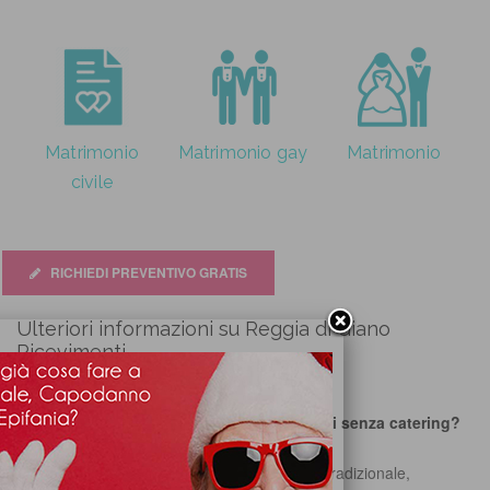
Matrimonio
Matrimonio gay
Matrimonio
civile
RICHIEDI PREVENTIVO GRATIS
Ulteriori informazioni su Reggia di Giano
Ricevimenti
Si ospita più di un evento al giorno?
No
È possibile affittare solo la sala ricevimenti senza catering?
Sì
Che tipo di cucina offre la sala?
Naturale, Tradizionale,