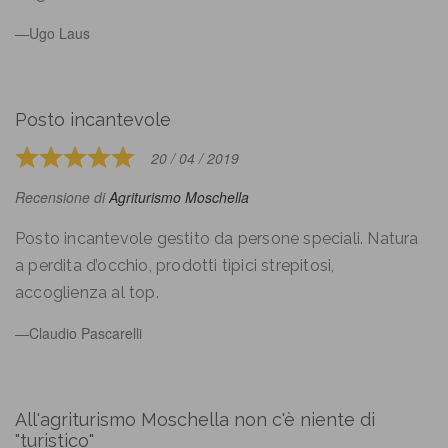
5
Ugo Laus
Posto incantevole
20 / 04 / 2019
Rated
5
Recensione di
Agriturismo Moschella
out
of
Posto incantevole gestito da persone speciali. Natura
5
a perdita d’occhio, prodotti tipici strepitosi,
accoglienza al top.
Claudio Pascarelli
All'agriturismo Moschella non c'è niente di
"turistico"