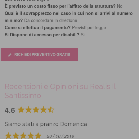
È previsto un costo fisso per l'affitto della struttura?
No
Qual è il sovrapprezzo nel caso in cui non si arrivi al numero
minimo?
Da concordare in direzione
Come si effettua il pagamento?
Previsti per legge
Si Dispone di accesso per disabili?
Sì
RICHIEDI PREVENTIVO GRATIS
Recensioni e Opinioni su Realis Il
Santissimo
4.6
Rated
4.6
Siamo stati a pranzo Domenica
out
of
20 / 10 / 2019
Rated