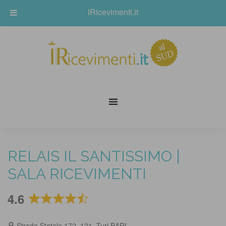
IRicevimenti.it
RELAIS IL SANTISSIMO |
SALA RICEVIMENTI
4.6
Rated
4.6
Strada Statale 172, 121, Turi BARI