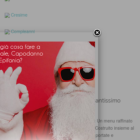
Cresime
Compleanni
Feste private
Feste organizzate dalla sala
RICHIEDI PREVENTIVO GRATIS
Ulteriori informazioni su Relais Il Santissimo
Si ospita più di un evento al giorno?
Sì
Il menu tipo cosa comprende, descrizione:
Un menu raffinato
completo con tutte le portate servite a tavola. Costruito insieme al
cliente, completamente personalizzabile nelle portate e