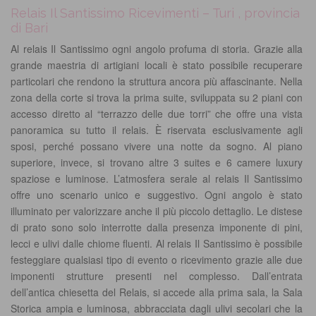
Relais Il Santissimo Ricevimenti – Turi , provincia
di Bari
Al relais Il Santissimo ogni angolo profuma di storia. Grazie alla
grande maestria di artigiani locali è stato possibile recuperare
particolari che rendono la struttura ancora più affascinante. Nella
zona della corte si trova la prima suite, sviluppata su 2 piani con
accesso diretto al “terrazzo delle due torri” che offre una vista
panoramica su tutto il relais. È riservata esclusivamente agli
sposi, perché possano vivere una notte da sogno. Al piano
superiore, invece, si trovano altre 3 suites e 6 camere luxury
spaziose e luminose. L’atmosfera serale al relais Il Santissimo
offre uno scenario unico e suggestivo. Ogni angolo è stato
illuminato per valorizzare anche il più piccolo dettaglio. Le distese
di prato sono solo interrotte dalla presenza imponente di pini,
lecci e ulivi dalle chiome fluenti. Al relais Il Santissimo è possibile
festeggiare qualsiasi tipo di evento o ricevimento grazie alle due
imponenti strutture presenti nel complesso. Dall’entrata
dell’antica chiesetta del Relais, si accede alla prima sala, la Sala
Storica ampia e luminosa, abbracciata dagli ulivi secolari che la