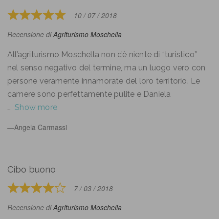
10 / 07 / 2018
Rated
5
Recensione di
Agriturismo Moschella
out
of
All’agriturismo Moschella non c’è niente di “turistico”
5
nel senso negativo del termine, ma un luogo vero con
persone veramente innamorate del loro territorio. Le
camere sono perfettamente pulite e Daniela
Show more
Angela Carmassi
Cibo buono
7 / 03 / 2018
Rated
4
Recensione di
Agriturismo Moschella
out