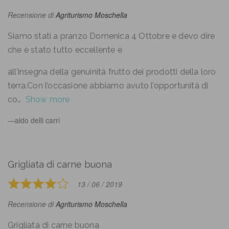
5
5
Recensione di
Agriturismo Moschella
out
of
Siamo stati a pranzo Domenica 4 Ottobre e devo dire
5
che è stato tutto eccellente e
all’insegna della genuinità frutto dei prodotti della loro
terra.Con l’occasione abbiamo avuto l’opportunità di
co
Show more
aldo delli carri
Grigliata di carne buona
13 / 06 / 2019
Rated
4
Recensione di
Agriturismo Moschella
out
of
Grigliata di carne buona