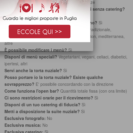
differenziabile sulla base delle vostre preferenze
È possibile affittare solo la sala ricevimenti senza catering?
No
Disponi di un servizio di ristorazione interno?
Sì
Che tipo di cucina offre la sala?
Naturale, tradizionale,
regionale, d'autore, internazionale, etnica, fusion, mediterranea,
altre
È possibile modificare i menù?
Sì
Disponi di menù speciali?
Vegetariani, vegani, celiaci, diabetici,
ipertesi, altri
Servi anche la torta nuziale?
Sì
Posso portare io la torta nuziale? Esiste qualche
sovrapprezzo?
E' possibile concordando con la direzione
Come funziona l'open bar?
Quantità totale fissa (con ora limite)
Ci sono restrizioni orarie per il ricevimento?
Sì
Disponi di un tuo catering di fiducia?
Sì
Metti a disposizione la suite nuziale?
Sì
Esclusiva fotografo:
No
Esclusiva musica:
No
Esclusiva catering:
Sì