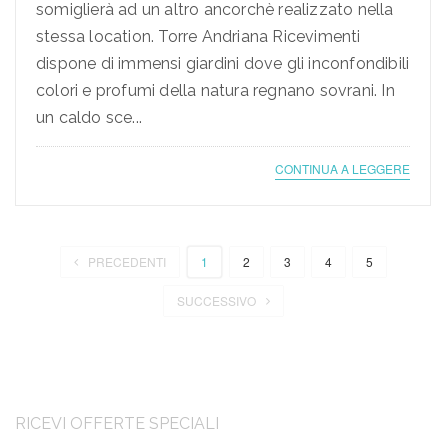
somiglierà ad un altro ancorchè realizzato nella
stessa location. Torre Andriana Ricevimenti
dispone di immensi giardini dove gli inconfondibili
colori e profumi della natura regnano sovrani. In
un caldo sce...
CONTINUA A LEGGERE
PRECEDENTI
1
2
3
4
5
SUCCESSIVO
RICEVI OFFERTE SPECIALI