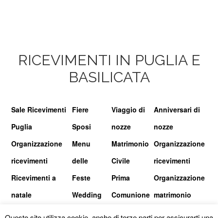
RICEVIMENTI IN PUGLIA E
BASILICATA
Sale Ricevimenti
Fiere
Viaggio di
Anniversari di
Puglia
Sposi
nozze
nozze
Organizzazione
Menu
Matrimonio
Organizzazione
ricevimenti
delle
Civile
ricevimenti
Ricevimenti a
Feste
Prima
Organizzazione
natale
Wedding
Comunione
matrimonio
show
Questo sito utilizza cookie, anche di terze parti per assicurarti una