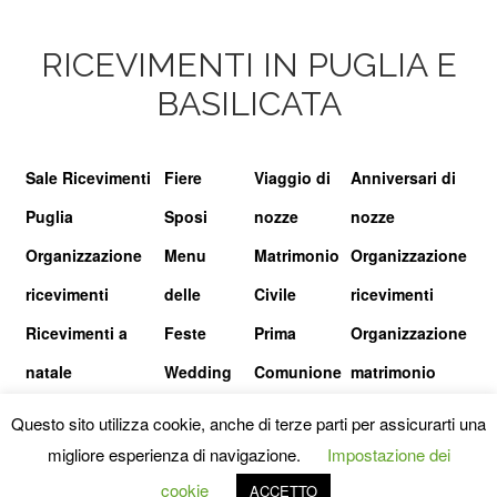
RICEVIMENTI IN PUGLIA E
BASILICATA
Sale Ricevimenti
Fiere
Viaggio di
Anniversari di
Puglia
Sposi
nozze
nozze
Organizzazione
Menu
Matrimonio
Organizzazione
ricevimenti
delle
Civile
ricevimenti
Ricevimenti a
Feste
Prima
Organizzazione
natale
Wedding
Comunione
matrimonio
show
Questo sito utilizza cookie, anche di terze parti per assicurarti una
migliore esperienza di navigazione.
Impostazione dei
© I RICEVIMENTI.IT |
PRIVACY POLICY
|
TERMINI E CONDIZIONI
cookie
ACCETTO