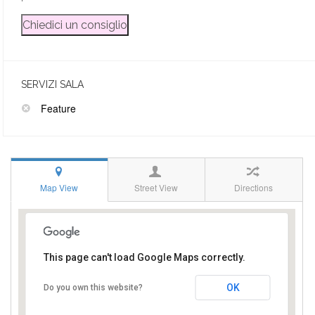
SERVIZI SALA
Feature
Map View
Street View
Directions
This page can't load Google Maps correctly.
Via Polvere delle Rose, 70033
Corato BA
OK
Do you own this website?