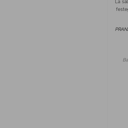
La sa
festeg
PRANZ
Ba