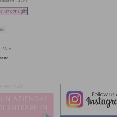
inalita’ ivi indicate.
NIA
I SALA
ature
A PARTNER