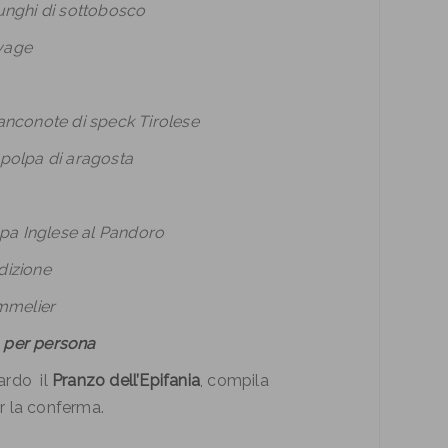
funghi di sottobosco
uvage
banconote di speck Tirolese
e polpa di aragosta
uppa Inglese al Pandoro
dizione
Sommelier
0 per persona
uardo il
Pranzo dell’Epifania
, compila
r la conferma.