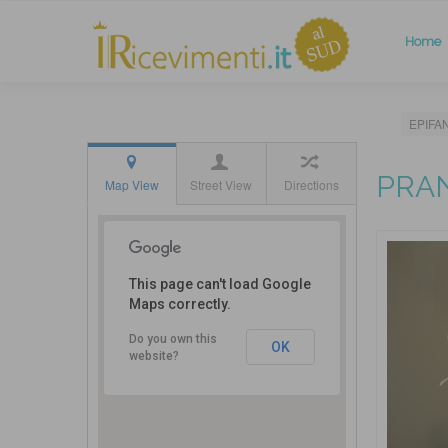
Home
EPIFA
PRAN
Map View
Street View
Directions
This page can't load Google
Via Oliere e
Maps correctly.
Saponiere
Meridionali, 31,
Molfetta BA
Do you own this
OK
website?