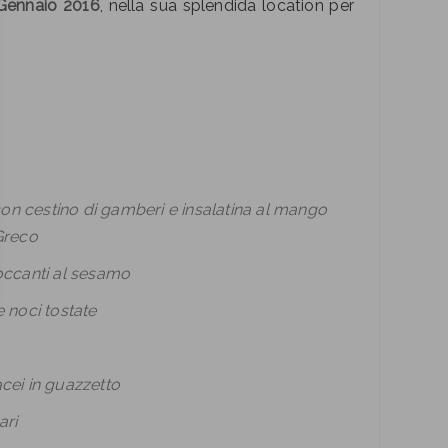
Gennaio 2016
, nella sua splendida location per
con cestino di gamberi e insalatina al mango
 Greco
roccanti al sesamo
e noci tostate
acei in guazzetto
mari