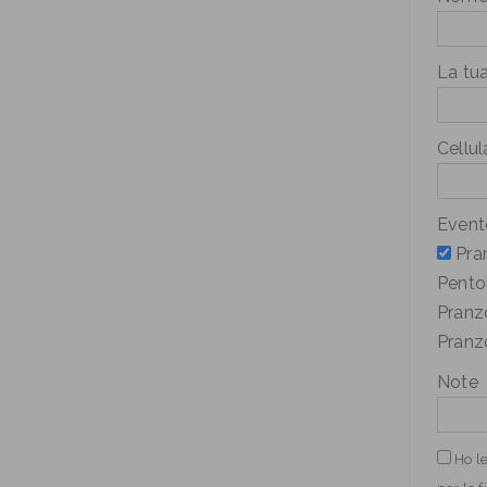
La tua
Cellul
Evento
Pra
Pento
Pranz
Pranz
Note
Ho le