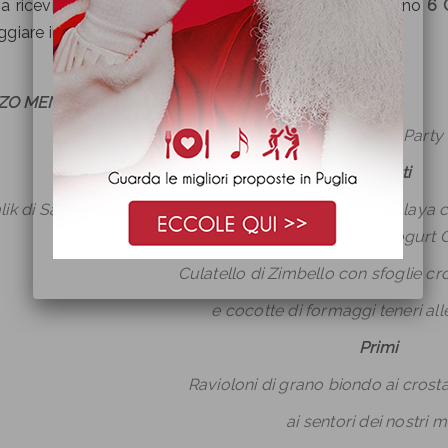
la ricevimenti
New Lions
di
Molfetta
ti aspetta il giorno
6 
giare il
Pranzo dell’Epifania,
non mancare!
O MENU’ EPIFANIA – 06/01/2016
Finger Food Party
Antipasti
lik di Salmone Selvatico al fumo di sale rosa dell’himalaya 
all’emulsione di Yogurt
Culatello di Zimbello con sfoglie c
e cocotte di formaggi teneri all
Primi
Ravioloni di grano biondo ai crost
ai sentori dei nostri 