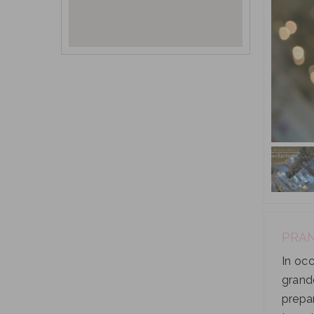
PRAN
In occ
grand
prepar