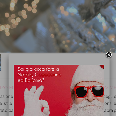
ZO MENU’ EPIFANIA PRESSO NEW LIONS RICEVIME
asione della festa dell’Epifania, che chiude il cerchio degli eve
e stile con le atmosfere e l’organizzazione New Lions e 
ato dagli chef della sala ricevimenti per l’occasione: saprà