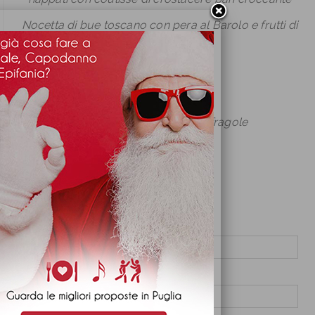
Nocetta di bue toscano con pera al Barolo e frutti di
bosco
patate Goffredo
Corbeille di frutta
Red velvet con lamponi e fragole
Vini Riserva
Bibite
Spumante
Nome e cognome (richiesto)
La tua email (richiesto)