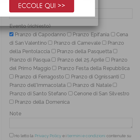
Cellulare (richiesto)
Evento (richiesto)
Pranzo di Capodanno
Pranzo Epifania
Cena
di San Valentino
Pranzo di Carnevale
Pranzo
della Pentolaccia
Pranzo della Pasquetta
Pranzo di Pasqua
Pranzo del 25 Aprile
Pranzo
del Primo Maggio
Pranzo Festa della Repubblica
Pranzo di Ferragosto
Pranzo di Ognissanti
Pranzo dell'Immacolata
Pranzo di Natale
Pranzo di Santo Stefano
Cenone di San Silvestro
Pranzo della Domenica
Note
Ho letto
la
Privacy Policy
e i
termini e condizioni
contenute su