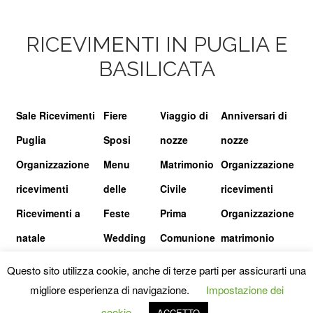
RICEVIMENTI IN PUGLIA E
BASILICATA
Sale Ricevimenti
Fiere
Viaggio di
Anniversari di
Puglia
Sposi
nozze
nozze
Organizzazione
Menu
Matrimonio
Organizzazione
ricevimenti
delle
Civile
ricevimenti
Ricevimenti a
Feste
Prima
Organizzazione
natale
Wedding
Comunione
matrimonio
show
Questo sito utilizza cookie, anche di terze parti per assicurarti una
migliore esperienza di navigazione.
Impostazione dei
© I RICEVIMENTI.IT |
PRIVACY POLICY
|
TERMINI E CONDIZIONI
cookie
ACCETTO