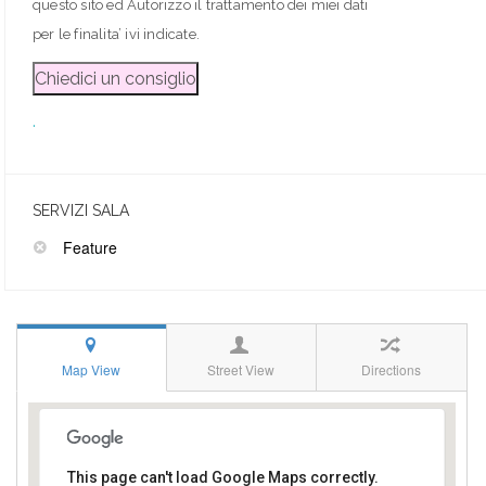
questo sito ed Autorizzo il trattamento dei miei dati
per le finalita’ ivi indicate.
.
SERVIZI SALA
Feature
Map View
Street View
Directions
This page can't load Google Maps correctly.
Via per Mercadante Km 4, 70020