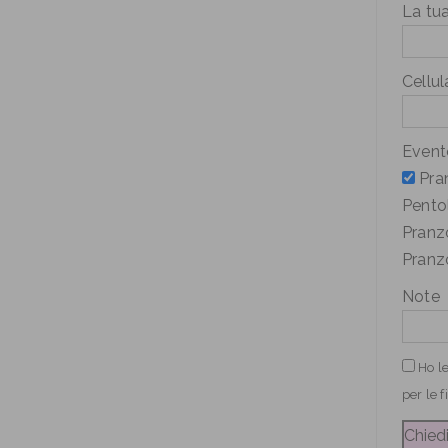
La tua
Cellul
Evento
Pra
Pento
Pranz
Pranz
Note
Ho le
per le f