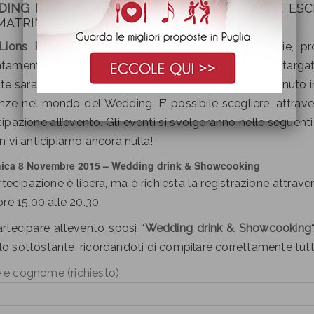
DING DRINK & SHOWCOOKING |
ATMOSFERE ESC
MATRIMONIO
ions Ricevimenti
è lieta di invitare tutte le coppie, 
amenti intitolati “
Wedding drink & Showcooking”
targat
te saranno animate da un cocktail esclusivo di benvenuto in
nze nel mondo del Wedding. E’ possibile scegliere, attraver
ipazione all’evento. Gli eventi si svolgeranno nelle seguent
n vi anticipiamo ancora nulla!
ica 8 Novembre 2015 – Wedding drink & Showcooking
tecipazione è libera, ma è richiesta la registrazione attraver
ore 15.00 alle 20.30.
rtecipare all’evento sposi “
Wedding drink & Showcooking
 sottostante, ricordandoti di compilare correttamente tutt
e cognome (richiesto)