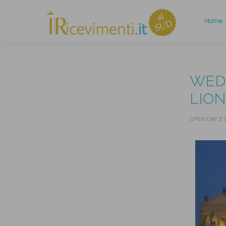
Home
WEDD
LION
OPEN DAY E 