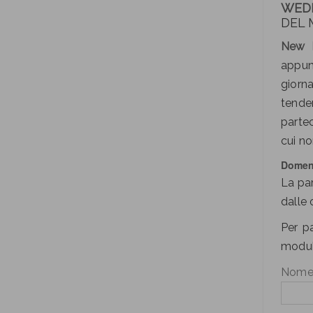
WED
DEL 
New L
appunt
giorna
tende
partec
cui no
Domen
La par
dalle 
Per pa
modulo
Nome 