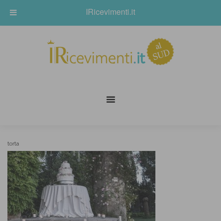
IRicevimenti.it
torta