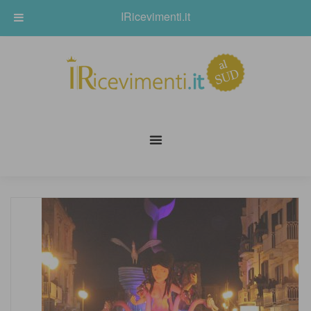
IRicevimenti.it