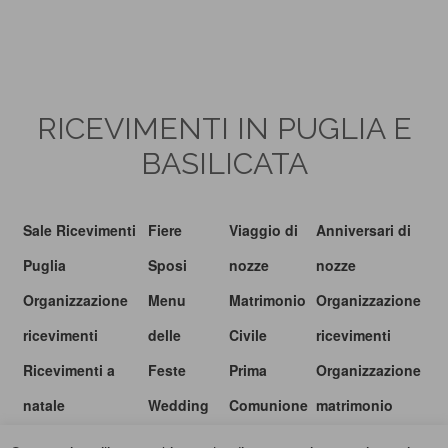
RICEVIMENTI IN PUGLIA E
BASILICATA
Sale Ricevimenti
Fiere
Viaggio di
Anniversari di
Puglia
Sposi
nozze
nozze
Organizzazione
Menu
Matrimonio
Organizzazione
ricevimenti
delle
Civile
ricevimenti
Ricevimenti a
Feste
Prima
Organizzazione
natale
Wedding
Comunione
matrimonio
show