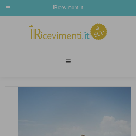
IRicevimenti.it