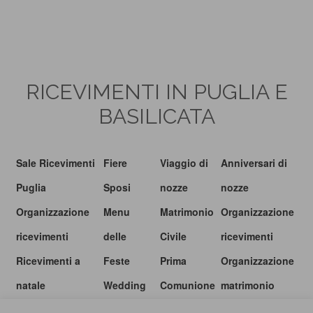
RICEVIMENTI IN PUGLIA E
BASILICATA
Sale Ricevimenti
Fiere
Viaggio di
Anniversari di
Puglia
Sposi
nozze
nozze
Organizzazione
Menu
Matrimonio
Organizzazione
ricevimenti
delle
Civile
ricevimenti
Ricevimenti a
Feste
Prima
Organizzazione
natale
Wedding
Comunione
matrimonio
show