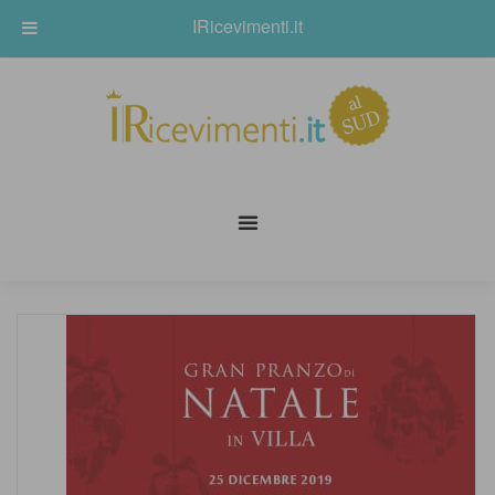
IRicevimenti.it