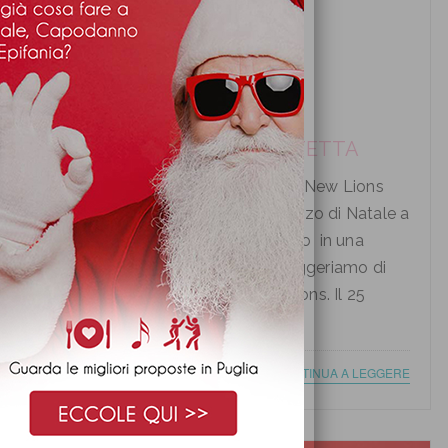
PRANZO DI NATALE A MOLFETTA
Pranzo di Natale a Molfetta presso New Lions
Ricevimenti Vuoi trascorrere il Pranzo di Natale a
Molfetta con parenti e amici avvolto in una
magica atmosfera natalizia ? Ti suggeriamo di
scegliere la sala ricevimenti New Lions. Il 25
dicembre, la ...
CONTINUA A LEGGERE