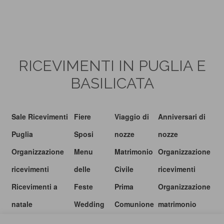
RICEVIMENTI IN PUGLIA E
BASILICATA
Sale Ricevimenti
Fiere
Viaggio di
Anniversari di
Puglia
Sposi
nozze
nozze
Organizzazione
Menu
Matrimonio
Organizzazione
ricevimenti
delle
Civile
ricevimenti
Ricevimenti a
Feste
Prima
Organizzazione
natale
Wedding
Comunione
matrimonio
show