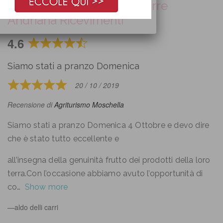
Recensioni e Opinioni su orre
Andriana Ricevimenti
4.6
Rated
4.6
Siamo stati a pranzo Domenica
out
of
20 / 10 / 2019
Rated
5
5
Recensione di
Agriturismo Moschella
out
of
Siamo stati a pranzo Domenica 4 Ottobre e devo dire
5
che è stato tutto eccellente e
all’insegna della genuinità frutto dei prodotti della loro
terra.Con l’occasione abbiamo avuto l’opportunità di
co
Show more
aldo delli carri