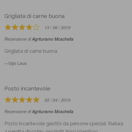
Grigliata di carne buona
13 / 06 / 2019
Rated
4
Recensione di
Agriturismo Moschella
out
of
Grigliata di carne buona
5
Ugo Laus
Posto incantevole
20 / 04 / 2019
Rated
5
Recensione di
Agriturismo Moschella
out
of
Posto incantevole gestito da persone speciali. Natura
5
a perdita d’occhio, prodotti tipici strepitosi,