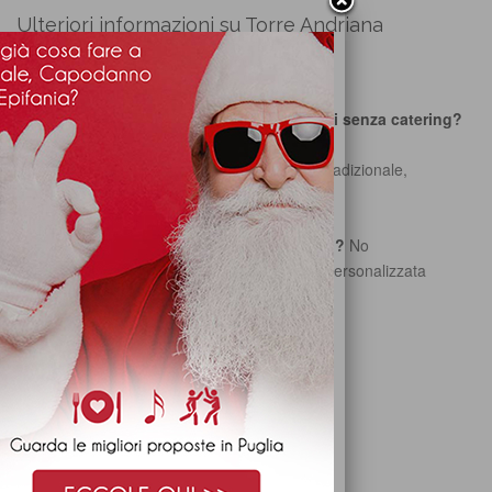
Ulteriori informazioni su Torre Andriana
Ricevimenti
Si ospita più di un evento al giorno?
No
È possibile affittare solo la sala ricevimenti senza catering?
No
Che tipo di cucina offre la sala?
Naturale Tradizionale,
regionale D'autore Mediterranea
È possibile modificare i menù?
Sì
Ci sono restrizioni orarie per il ricevimento?
No
Come si effettua il pagamento?
Trattativa Personalizzata
Si Dispone di accesso per disabili?
Sì
E' una sala gay friendly?
Sì
RICHIEDI PREVENTIVO GRATIS