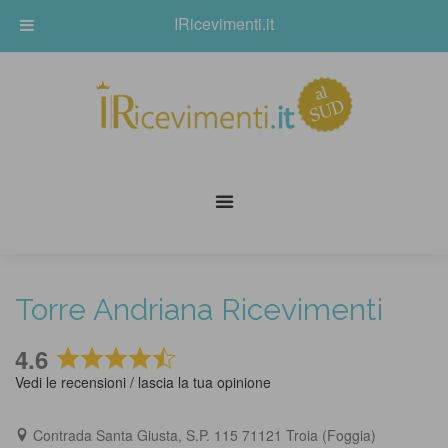
IRicevimenti.it
Torre Andriana Ricevimenti
4.6
Rated
Vedi le recensioni / lascia la tua opinione
4.6
out
Contrada Santa Giusta, S.P. 115 71121 Troia (Foggia)
of