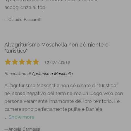
accoglienza al top.
Claudio Pascarelli
All'agriturismo Moschella non c'è niente di
"turistico"
10 / 07 / 2018
Rated
5
Recensione di
Agriturismo Moschella
out
of
All’agriturismo Moschella non c’è niente di “turistico”
5
nel senso negativo del termine, ma un luogo vero con
persone veramente innamorate del loro territorio. Le
camere sono perfettamente pulite e Daniela
Show more
Angela Carmassi