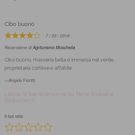
Cibo buono
7 / 03 / 2018
Rated
4
Recensione di
Agriturismo Moschella
out
of
Cibo buono, masseria bella e immersa nel verde,
5
proprietaria cortese e affabile
Angelo Fioritti
Lascia la tua recensione su Torre Andriana
Ricevimenti
Il tuo voto