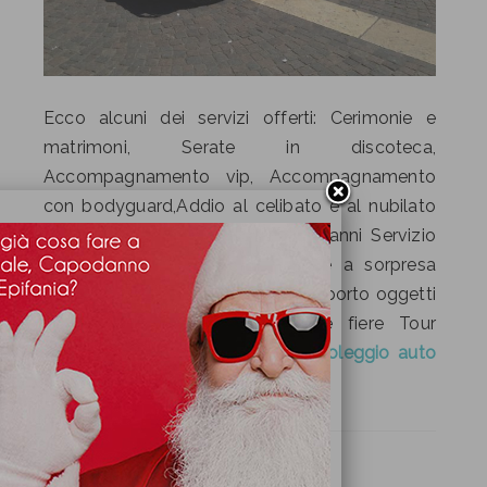
Ecco alcuni dei servizi offerti: Cerimonie e
matrimoni, Serate in discoteca,
Accompagnamento vip, Accompagnamento
con bodyguard,Addio al celibato e al nubilato
Auto d’epoca con autista,Compleanni Servizio
rappresentanza,Feste di laurea e a sorpresa
Trasporto in aeroporto, Party Trasporto oggetti
preziosi, Convention, meeting e fiere Tour
guidati. Guarda la pagina per il
noleggio auto
per matrimoni
Facebook
Twitter
condividi