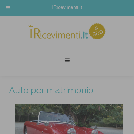
IRicevimenti.it
Auto per matrimonio