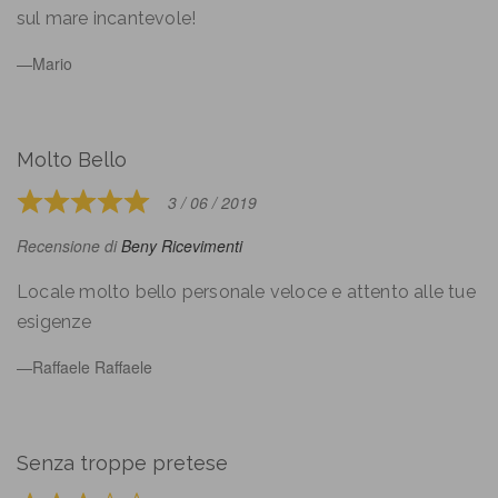
5
sul mare incantevole!
Mario
Molto Bello
3 / 06 / 2019
Rated
5
Recensione di
Beny Ricevimenti
out
of
Locale molto bello personale veloce e attento alle tue
5
esigenze
Raffaele Raffaele
Senza troppe pretese