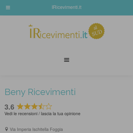
IRicevimenti.it
Beny Ricevimenti
3.6
Rated
Vedi le recensioni / lascia la tua opinione
3.6
out
Via Imperia Ischitella Foggia
of