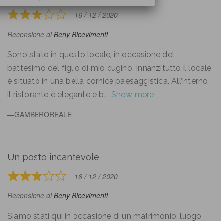
out
of
16 / 12 / 2020
Rated
5
3
Recensione di
Beny Ricevimenti
out
of
Sono stato in questo locale, in occasione del
5
battesimo del figlio di mio cugino. Innanzitutto il locale
è situato in una bella cornice paesaggistica. All’interno
il ristorante è elegante e b
Show more
GAMBEROREALE
Un posto incantevole
16 / 12 / 2020
Rated
3
Recensione di
Beny Ricevimenti
out
of
Siamo stati qui in occasione di un matrimonio, luogo