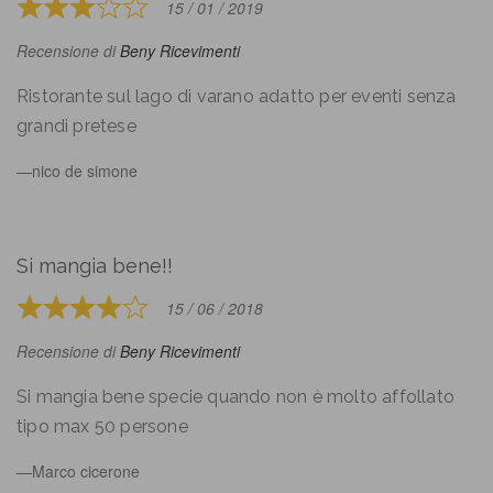
15 / 01 / 2019
Rated
3
Recensione di
Beny Ricevimenti
out
of
Ristorante sul lago di varano adatto per eventi senza
5
grandi pretese
nico de simone
Si mangia bene!!
15 / 06 / 2018
Rated
4
Recensione di
Beny Ricevimenti
out
of
Si mangia bene specie quando non è molto affollato
5
tipo max 50 persone
Marco cicerone