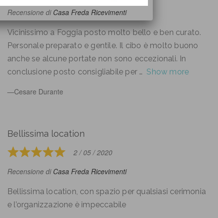
5
Recensione di
Casa Freda Ricevimenti
out
of
Vicinissimo a Foggia posto molto bello e ben curato.
5
Personale preparato e gentile. Il cibo è molto buono
anche se alcune portate non sono eccezionali. In
conclusione posto consigliabile per
Show more
Cesare Durante
Bellissima location
2 / 05 / 2020
Rated
5
Recensione di
Casa Freda Ricevimenti
out
of
Bellissima location, con spazio per qualsiasi cerimonia
5
e l’organizzazione è impeccabile