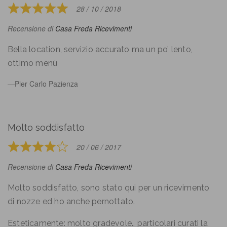
28 / 10 / 2018
Rated
5
Recensione di
Casa Freda Ricevimenti
out
of
Bella location, servizio accurato ma un po’ lento,
5
ottimo menù
Pier Carlo Pazienza
Molto soddisfatto
20 / 06 / 2017
Rated
4
Recensione di
Casa Freda Ricevimenti
out
of
Molto soddisfatto, sono stato qui per un ricevimento
5
di nozze ed ho anche pernottato.
Esteticamente: molto gradevole.. particolari curati la