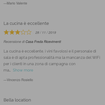
Mario Valente
La cucina è eccellente
28 / 11 / 2019
Rated
3
Recensione di
Casa Freda Ricevimenti
out
of
La cucina è eccellente, i vini favolosi e il personale di
5
sala è di apta professionalità ma la mancanza del WiFi
per i clienti in una zona di campagna con
ma
Show more
Vincenzo Rosiello
Bella location