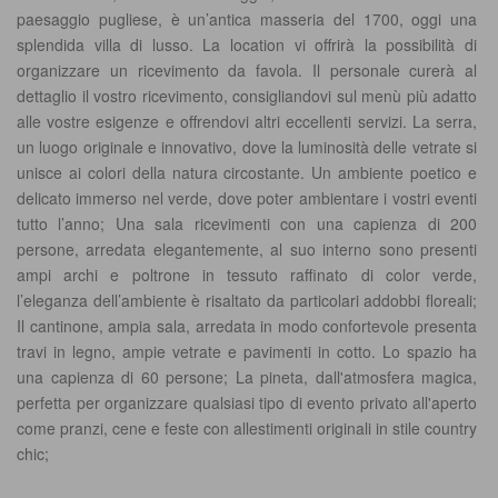
paesaggio pugliese, è un’antica masseria del 1700, oggi una
splendida villa di lusso. La location vi offrirà la possibilità di
organizzare un ricevimento da favola. Il personale curerà al
dettaglio il vostro ricevimento, consigliandovi sul menù più adatto
alle vostre esigenze e offrendovi altri eccellenti servizi. La serra,
un luogo originale e innovativo, dove la luminosità delle vetrate si
unisce ai colori della natura circostante. Un ambiente poetico e
delicato immerso nel verde, dove poter ambientare i vostri eventi
tutto l’anno; Una sala ricevimenti con una capienza di 200
persone, arredata elegantemente, al suo interno sono presenti
ampi archi e poltrone in tessuto raffinato di color verde,
l’eleganza dell’ambiente è risaltato da particolari addobbi floreali;
Il cantinone, ampia sala, arredata in modo confortevole presenta
travi in legno, ampie vetrate e pavimenti in cotto. Lo spazio ha
una capienza di 60 persone; La pineta, dall'atmosfera magica,
perfetta per organizzare qualsiasi tipo di evento privato all'aperto
come pranzi, cene e feste con allestimenti originali in stile country
chic;