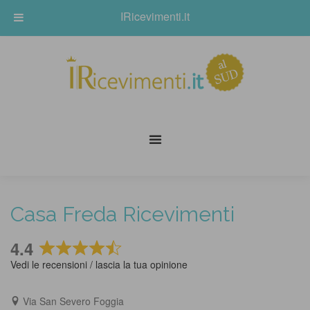
IRicevimenti.it
Casa Freda Ricevimenti
4.4
Rated
Vedi le recensioni / lascia la tua opinione
4.4
out
Via San Severo Foggia
of