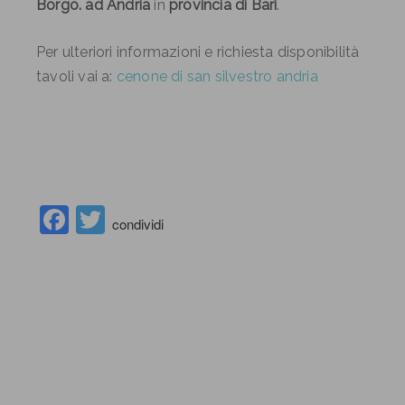
Borgo. ad Andria
in
provincia di Bari
.
Per ulteriori informazioni e richiesta disponibilità
tavoli vai a:
cenone di san silvestro andria
Facebook
Twitter
condividi