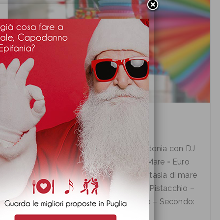
PRANZO DI CARNEVALE A
MANFREDONIA
Pranzo di Carnevale 2019 a Manfredonia con DJ
e animazione per bambini Menù di Mare = Euro
40,00 A PERSONA – Antipasto: Fantasia di mare
con Baccalà in pastella vellutata di Pistacchio –
Primo : Crespelle al Salmone Fresco – Secondo:
F...