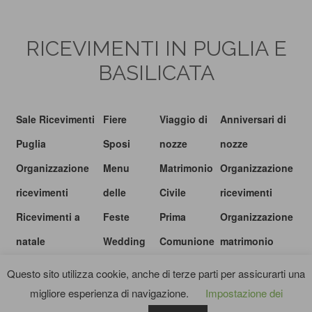
RICEVIMENTI IN PUGLIA E
BASILICATA
Sale Ricevimenti
Fiere
Viaggio di
Anniversari di
Puglia
Sposi
nozze
nozze
Organizzazione
Menu
Matrimonio
Organizzazione
ricevimenti
delle
Civile
ricevimenti
Ricevimenti a
Feste
Prima
Organizzazione
natale
Wedding
Comunione
matrimonio
show
Questo sito utilizza cookie, anche di terze parti per assicurarti una
migliore esperienza di navigazione.
Impostazione dei
© I RICEVIMENTI.IT |
PRIVACY POLICY
|
TERMINI E CONDIZIONI