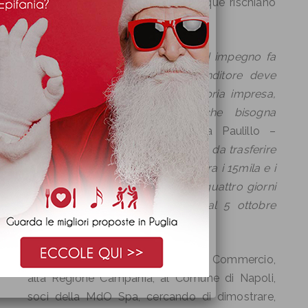
organizzatori fieristici che comunque rischiano
completamente in proprio.
“
Rischiare soldi, tempo, lavoro ed impegno fa
parte del rischio che un imprenditore deve
assumersi per sviluppare la propria impresa,
ma questo non vuol dire che bisogna
brancolare nel buio
– continua Paulillo –
avremmo bisogno di regole certe da trasferire
ai nostri espositori che investono tra i 15mila e i
50mila euro per partecipare alla quattro giorni
espositiva in programma dal 2 al 5 ottobre
prossimo”
.
La palla passa ora alla Camera di Commercio,
alla Regione Campania, al Comune di Napoli,
soci della MdO Spa, cercando di dimostrare,