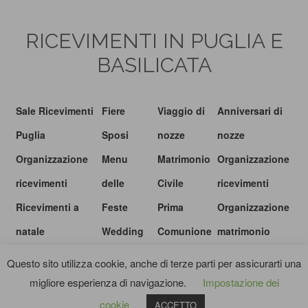
RICEVIMENTI IN PUGLIA E
BASILICATA
Sale Ricevimenti
Fiere
Viaggio di
Anniversari di
Puglia
Sposi
nozze
nozze
Organizzazione
Menu
Matrimonio
Organizzazione
ricevimenti
delle
Civile
ricevimenti
Ricevimenti a
Feste
Prima
Organizzazione
natale
Wedding
Comunione
matrimonio
show
Questo sito utilizza cookie, anche di terze parti per assicurarti una
migliore esperienza di navigazione.
Impostazione dei
© I RICEVIMENTI.IT |
PRIVACY POLICY
|
TERMINI E CONDIZIONI
cookie
ACCETTO