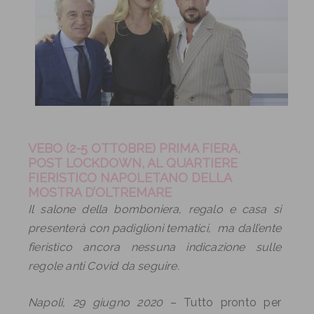
VEBO (2-5 OTTOBRE) PRIMA FIERA,
POST
LOCKDOWN
,
AL QUARTIERE
FIERISTICO NAPOLETANO DELLA
MOSTRA D’OLTREMARE
Il salone della bomboniera, regalo e casa si
presenterà con padiglioni tematici,
ma dall’ente
fieristico ancora nessuna indicazione sulle
regole anti Covid da seguire.
Napoli, 29 giugno 2020
– Tutto pronto per