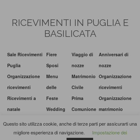
RICEVIMENTI IN PUGLIA E
BASILICATA
Sale Ricevimenti
Fiere
Viaggio di
Anniversari di
Puglia
Sposi
nozze
nozze
Organizzazione
Menu
Matrimonio
Organizzazione
ricevimenti
delle
Civile
ricevimenti
Ricevimenti a
Feste
Prima
Organizzazione
natale
Wedding
Comunione
matrimonio
show
Questo sito utilizza cookie, anche di terze parti per assicurarti una
migliore esperienza di navigazione.
Impostazione dei
© I RICEVIMENTI.IT |
PRIVACY POLICY
|
TERMINI E CONDIZIONI