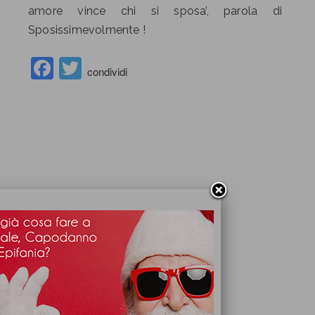
amore vince chi si sposa’, parola di
Sposissimevolmente !
Facebook
Twitter
condividi