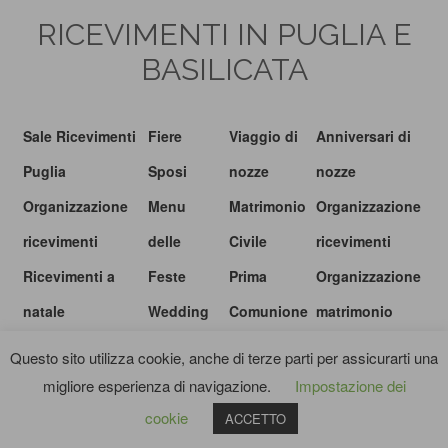
RICEVIMENTI IN PUGLIA E
BASILICATA
Sale Ricevimenti
Fiere
Viaggio di
Anniversari di
Puglia
Sposi
nozze
nozze
Organizzazione
Menu
Matrimonio
Organizzazione
ricevimenti
delle
Civile
ricevimenti
Ricevimenti a
Feste
Prima
Organizzazione
natale
Wedding
Comunione
matrimonio
show
Questo sito utilizza cookie, anche di terze parti per assicurarti una
migliore esperienza di navigazione.
Impostazione dei
© I RICEVIMENTI.IT |
PRIVACY POLICY
|
TERMINI E CONDIZIONI
cookie
ACCETTO