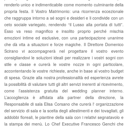
renderlo unico e indimenticabile come momento culminante della
propria festa. Il Vostro Matrimonio: una ricorrenza eccezionale
che raggruppa intorno a sé sogni e desideri e li condivide con un
ceto sociale variegato, rendendo “il Lusso alla portata di tutti”.
Esso va reso magnifico e insolito proprio perché mischia
emozioni intime ed esclusive, con una partecipazione unanime
che dà vita a situazioni e forze magiche. Il Direttore Domenico
Scirano vi accompagnerà nel progettare il vostro evento
consigliandovi le soluzioni ideali per realizzare i vostri sogni con
stile e classe e curerà le vostre nozze in ogni particolare,
accontentando le vostre richieste, anche in base al vostro budget
di spesa. Grazie alla nostra professionalità ed esperienza avrete
la possibilità di valutare tutti gli altri servizi inerenti al ricevimento,
come l’assistenza gratuita del wedding planner interno.
L’accoglienza è affidata alla partner della direzione, la
Responsabile di sala Elisa Corsano che curerà l' organizzazione
del servizio di sala e la scelta degli allestimenti e dei tovagliati, gli
addobbi floreali, le piantine della sala con i relativi segnatavolo e
la stampa dei menù. Lo Chef Executive Francesco Genchi che