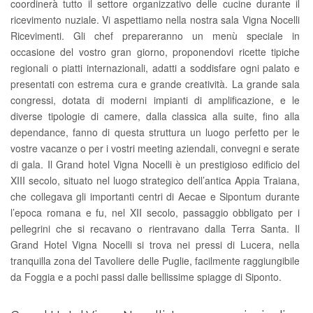
coordinerà tutto il settore organizzativo delle cucine durante il
ricevimento nuziale. Vi aspettiamo nella nostra sala Vigna Nocelli
Ricevimenti. Gli chef prepareranno un menù speciale in
occasione del vostro gran giorno, proponendovi ricette tipiche
regionali o piatti internazionali, adatti a soddisfare ogni palato e
presentati con estrema cura e grande creatività. La grande sala
congressi, dotata di moderni impianti di amplificazione, e le
diverse tipologie di camere, dalla classica alla suite, fino alla
dependance, fanno di questa struttura un luogo perfetto per le
vostre vacanze o per i vostri meeting aziendali, convegni e serate
di gala. Il Grand hotel Vigna Nocelli è un prestigioso edificio del
XIII secolo, situato nel luogo strategico dell’antica Appia Traiana,
che collegava gli importanti centri di Aecae e Sipontum durante
l’epoca romana e fu, nel XII secolo, passaggio obbligato per i
pellegrini che si recavano o rientravano dalla Terra Santa. Il
Grand Hotel Vigna Nocelli si trova nei pressi di Lucera, nella
tranquilla zona del Tavoliere delle Puglie, facilmente raggiungibile
da Foggia e a pochi passi dalle bellissime spiagge di Siponto.