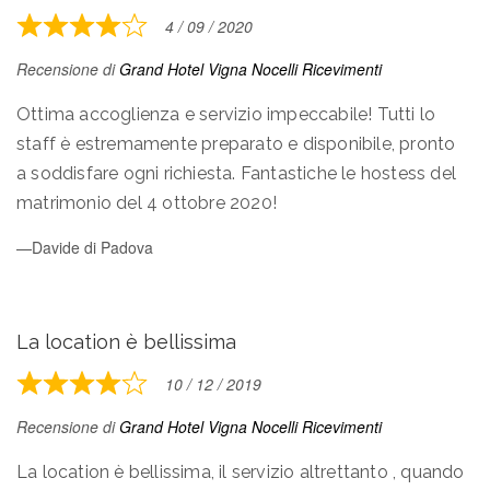
of
4 / 09 / 2020
Rated
5
4
Recensione di
Grand Hotel Vigna Nocelli Ricevimenti
out
of
Ottima accoglienza e servizio impeccabile! Tutti lo
5
staff è estremamente preparato e disponibile, pronto
a soddisfare ogni richiesta. Fantastiche le hostess del
matrimonio del 4 ottobre 2020!
Davide di Padova
La location è bellissima
10 / 12 / 2019
Rated
4
Recensione di
Grand Hotel Vigna Nocelli Ricevimenti
out
of
La location è bellissima, il servizio altrettanto , quando