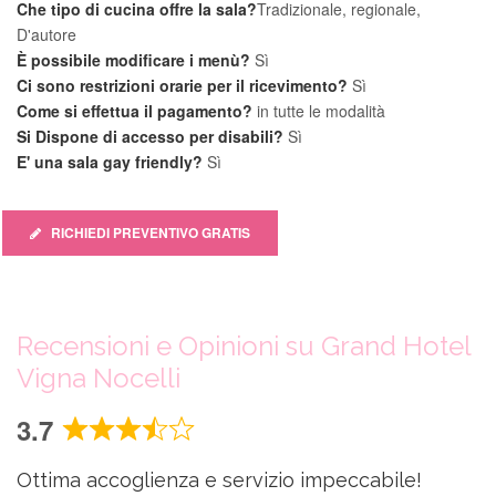
Che tipo di cucina offre la sala?
Tradizionale, regionale,
D'autore
È possibile modificare i menù?
Sì
Ci sono restrizioni orarie per il ricevimento?
Sì
Come si effettua il pagamento?
in tutte le modalità
Si Dispone di accesso per disabili?
Sì
E' una sala gay friendly?
Sì
RICHIEDI PREVENTIVO GRATIS
Recensioni e Opinioni su Grand Hotel
Vigna Nocelli
3.7
Rated
3.7
Ottima accoglienza e servizio impeccabile!
out