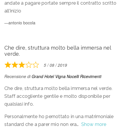
5
andate a pagare portate sempre il contratto scritto
all’inizio
antonio bocola
Che dire, struttura molto bella immersa nel
verde.
5 / 08 / 2019
Rated
3
Recensione di
Grand Hotel Vigna Nocelli Ricevimenti
out
of
Che dire, struttura molto bella immersa nel verde.
5
Staff accogliente gentile e molto disponibile per
qualsiasi info.
Personalmente ho pernottato in una matrimoniale
standard che a parer mio non era
Show more