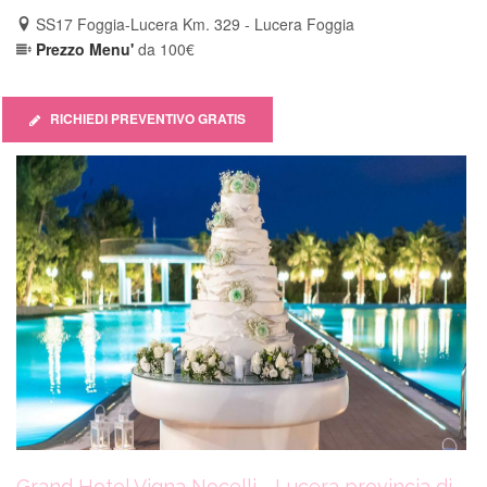
out
SS17 Foggia-Lucera Km. 329 - Lucera Foggia
of
Prezzo Menu'
da 100€
5
RICHIEDI PREVENTIVO GRATIS
Grand Hotel Vigna Nocelli - Lucera provincia di