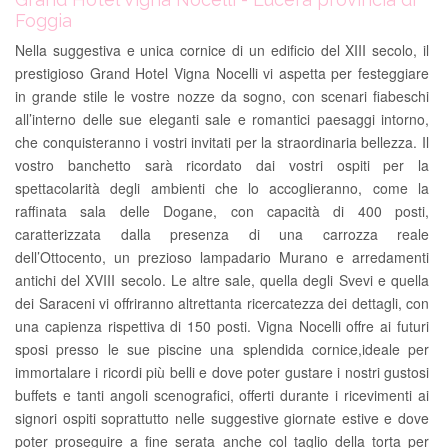
Foggia
Nella suggestiva e unica cornice di un edificio del XIII secolo, il
prestigioso Grand Hotel Vigna Nocelli vi aspetta per festeggiare
in grande stile le vostre nozze da sogno, con scenari fiabeschi
all’interno delle sue eleganti sale e romantici paesaggi intorno,
che conquisteranno i vostri invitati per la straordinaria bellezza. Il
vostro banchetto sarà ricordato dai vostri ospiti per la
spettacolarità degli ambienti che lo accoglieranno, come la
raffinata sala delle Dogane, con capacità di 400 posti,
caratterizzata dalla presenza di una carrozza reale
dell’Ottocento, un prezioso lampadario Murano e arredamenti
antichi del XVIII secolo. Le altre sale, quella degli Svevi e quella
dei Saraceni vi offriranno altrettanta ricercatezza dei dettagli, con
una capienza rispettiva di 150 posti. Vigna Nocelli offre ai futuri
sposi presso le sue piscine una splendida cornice,ideale per
immortalare i ricordi più belli e dove poter gustare i nostri gustosi
buffets e tanti angoli scenografici, offerti durante i ricevimenti ai
signori ospiti soprattutto nelle suggestive giornate estive e dove
poter proseguire a fine serata anche col taglio della torta per