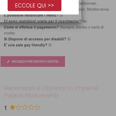
Che tipo di cucina offre la sala?
Naturale, Tradizionale,
regionale, D'autore Internazionale, Etnica, Fusion, Mediterranea
È possibile modificare i menù?
Sì
Ci sono restrizioni orarie per il ricevimento?
No
Come si effettua il pagamento?
Assegno, bonico o carta di
credito
Si Dispone di accesso per disabili?
Sì
E' una sala gay friendly?
Sì
RICHIEDI PREVENTIVO GRATIS
Recensioni e Opinioni su Imperial
Palace Ricevimenti
1
Rated
1