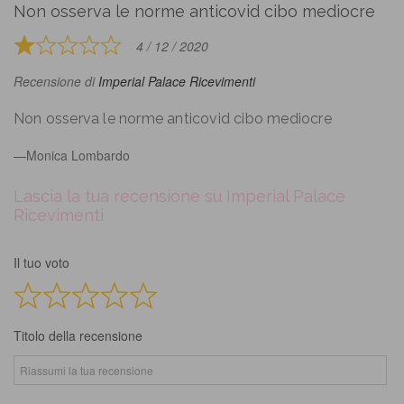
Non osserva le norme anticovid cibo mediocre
out
of
4 / 12 / 2020
Rated
5
1
Recensione di
Imperial Palace Ricevimenti
out
of
Non osserva le norme anticovid cibo mediocre
5
Monica Lombardo
Lascia la tua recensione su Imperial Palace
Ricevimenti
Il tuo voto
Titolo della recensione