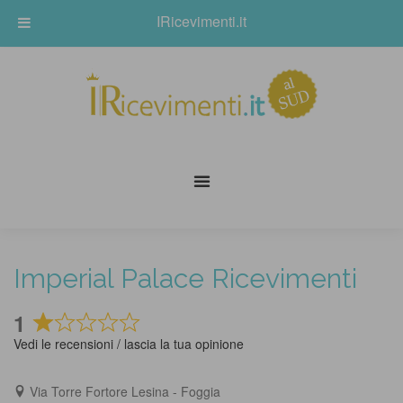
IRicevimenti.it
Imperial Palace Ricevimenti
1
Rated
Vedi le recensioni / lascia la tua opinione
1
out
Via Torre Fortore Lesina - Foggia
of