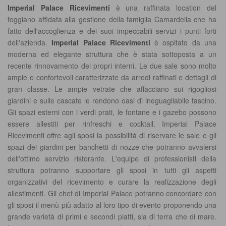
Imperial Palace Ricevimenti
è una raffinata location del
foggiano affidata alla gestione della famiglia Camardella che ha
fatto dell'accoglienza e dei suoi impeccabili servizi i punti forti
dell'azienda.
Imperial Palace Ricevimenti
è ospitato da una
moderna ed elegante struttura che è stata sottoposta a un
recente rinnovamento dei propri interni. Le due sale sono molto
ampie e confortevoli caratterizzate da arredi raffinati e dettagli di
gran classe. Le ampie vetrate che affacciano sui rigogliosi
giardini e sulle cascate le rendono oasi di ineguagliabile fascino.
Gli spazi esterni con i verdi prati, le fontane e i gazebo possono
essere allestiti per rinfreschi e cocktail. Imperial Palace
Ricevimenti offre agli sposi la possibilità di riservare le sale e gli
spazi dei giardini per banchetti di nozze che potranno avvalersi
dell'ottimo servizio ristorante. L'equipe di professionisti della
struttura potranno supportare gli sposi in tutti gli aspetti
organizzativi del ricevimento e curare la realizzazione degli
allestimenti. Gli chef di Imperial Palace potranno concordare con
gli sposi il menù più adatto al loro tipo di evento proponendo una
grande varietà di primi e secondi piatti, sia di terra che di mare.