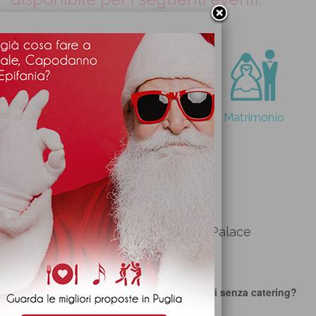
Matrimonio
Matrimonio gay
Matrimonio
civile
RICHIEDI PREVENTIVO GRATIS
Ulteriori informazioni su Imperial Palace
Ricevimenti
Si ospita più di un evento al giorno?
No
È possibile affittare solo la sala ricevimenti senza catering?
Sì