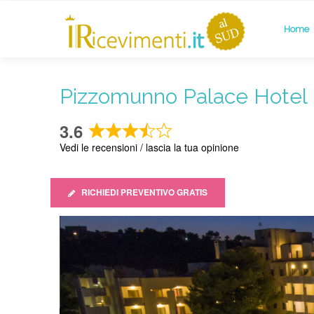
Home
Pizzomunno Palace Hotel 
3.6
Rated
Vedi le recensioni / lascia la tua opinione
3.6
out
of
RICHIEDI PREVENTIVO GRATIS
5