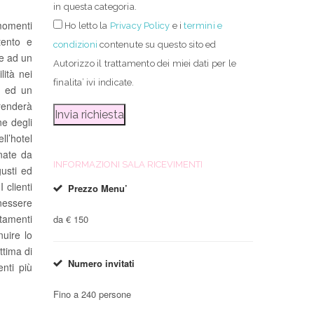
in questa categoria.
momenti
Ho letto
la
Privacy Policy
e i
termini e
tento e
condizioni
contenute su questo sito ed
te ad un
Autorizzo il trattamento dei miei dati per le
lità nei
finalita’ ivi indicate.
ar ed un
 renderà
ne degli
l’hotel
gnate da
INFORMAZIONI SALA RICEVIMENTI
gusti ed
 clienti
Prezzo Menu’
nessere
ttamenti
da € 150
nuire lo
ttima di
Numero invitati
nti più
Fino a 240 persone