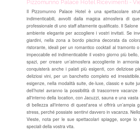
Pizzomunno Palace Hotel Ricevimenti - Vie
Il Pizzomunno Palace Hotel è una spettacolare strut
indimenticabili, avvolti dalla magica atmosfera di qu
professionale di uno staff altamente qualificato. Il Salone
ambiente elegante per accogliere i vostri invitati. Se inv
giardini, nella zona a bordo piscina decorata da colora
ristorante, ideali per un romantico cocktail al tramonto o
impeccabile ed indimenticabile il vostro giorno più bello,
spazi, per creare un’atmosfera accogliente in armonia 
conquisterà anche i palati più esigenti, con deliziose p
deliziosi vini, per un banchetto completo ed irresistibile
esigenze, nella modalità suite, de-luxe, classic e suite juni
dell’hotel avranno la possibilità di trascorrere vacanz
all'interno della location, con Jacuzzi, sauna e una vasta s
di bellezza all'interno di quest'area vi offrirà un’ampia
stress, perché possiate sentirvi davvero in vacanza. Nello
Vieste, nota per le sue spettacolari spiagge, sorge lo
speciali della vostra vita.