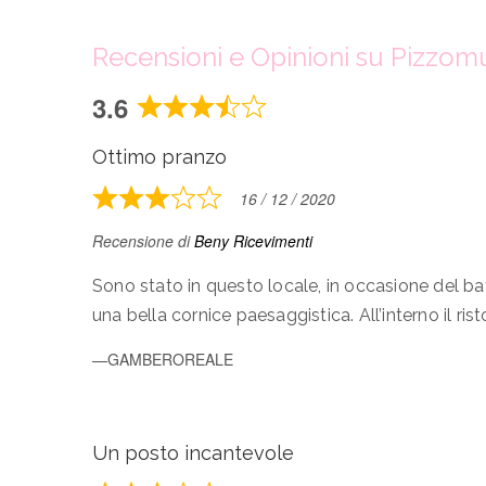
Recensioni e Opinioni su Pizzo
3.6
Rated
3.6
Ottimo pranzo
out
of
16 / 12 / 2020
Rated
5
3
Recensione di
Beny Ricevimenti
out
of
Sono stato in questo locale, in occasione del batt
5
una bella cornice paesaggistica. All’interno il ri
GAMBEROREALE
Un posto incantevole