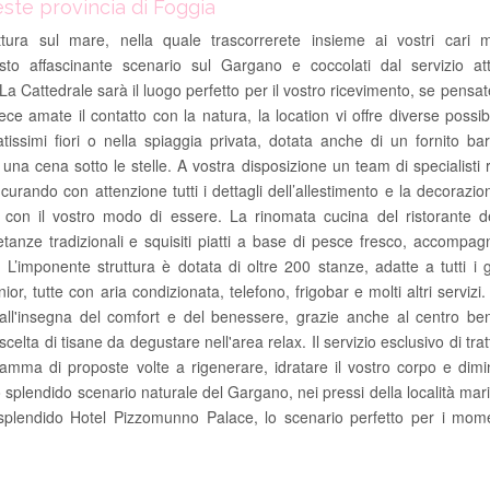
ste provincia di Foggia
tura sul mare, nella quale trascorrerete insieme ai vostri cari 
esto affascinante scenario sul Gargano e coccolati dal servizio at
 La Cattedrale sarà il luogo perfetto per il vostro ricevimento, se pensa
ece amate il contatto con la natura, la location vi offre diverse possibi
tissimi fiori o nella spiaggia privata, dotata anche di un fornito b
 una cena sotto le stelle. A vostra disposizione un team di specialisti
 curando con attenzione tutti i dettagli dell’allestimento e la decorazio
con il vostro modo di essere. La rinomata cucina del ristorante del
ietanze tradizionali e squisiti piatti a base di pesce fresco, accompa
. L’imponente struttura è dotata di oltre 200 stanze, adatte a tutti i 
or, tutte con aria condizionata, telefono, frigobar e molti altri servizi. I
e all'insegna del comfort e del benessere, grazie anche al centro be
celta di tisane da degustare nell'area relax. Il servizio esclusivo di tra
 gamma di proposte volte a rigenerare, idratare il vostro corpo e dimi
 splendido scenario naturale del Gargano, nei pressi della località mari
 splendido Hotel Pizzomunno Palace, lo scenario perfetto per i mome