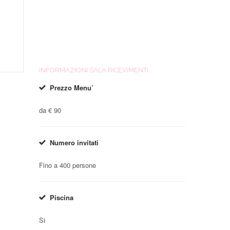
INFORMAZIONI SALA RICEVIMENTI
Prezzo Menu’
da € 90
Numero invitati
Fino a 400 persone
Piscina
Matrimonio civile
Mat
Si