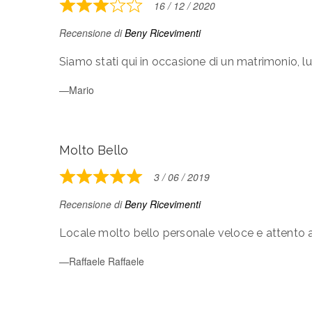
16 / 12 / 2020
Rated
3
Recensione di
Beny Ricevimenti
out
of
Siamo stati qui in occasione di un matrimonio, l
5
Mario
Molto Bello
3 / 06 / 2019
Rated
5
Recensione di
Beny Ricevimenti
out
of
Locale molto bello personale veloce e attento a
5
Raffaele Raffaele