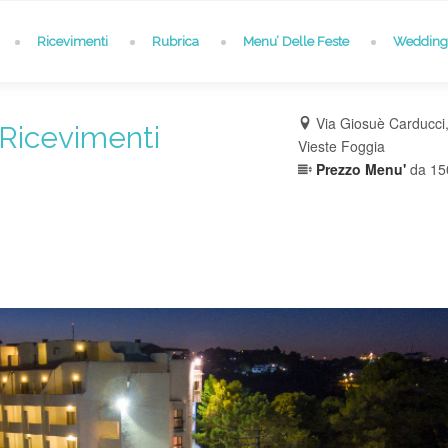
Ricevimenti
Rubrica
Menu’ Delle Feste
Wedding 
Via Giosuè Carducci,
Ricevimenti
Vieste Foggia
Prezzo Menu'
da 15