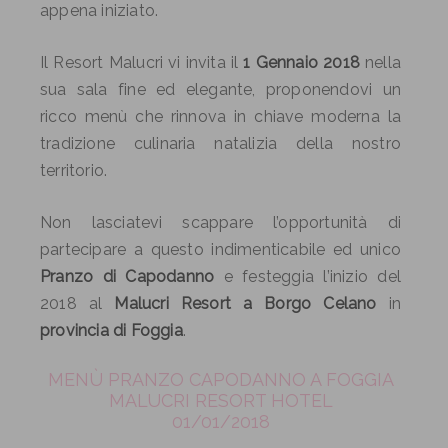
appena iniziato.
Il Resort Malucri vi invita il
1 Gennaio 2018
nella
sua sala fine ed elegante, proponendovi un
ricco menù che rinnova in chiave moderna la
tradizione culinaria natalizia della nostro
territorio.
Non lasciatevi scappare l’opportunità di
partecipare a questo indimenticabile ed unico
Pranzo di Capodanno
e festeggia l’inizio del
2018 al
Malucri Resort a Borgo Celano
in
provincia di Foggia
.
MENÙ PRANZO CAPODANNO A FOGGIA
MALUCRI RESORT HOTEL
01/01/2018