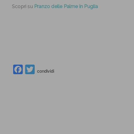
Scopri su
Pranzo delle Palme in Puglia
Facebook
Twitter
condividi