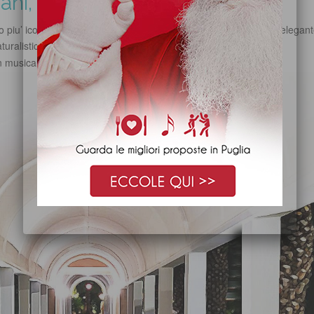
ani, Puglia
to piu’ iconico dell’estate, il Pranzo di Ferragosto in una location elegant
uralistica di assoluta bellezza
n musica e animazione