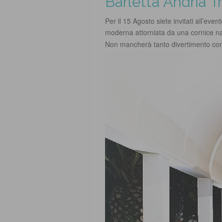
Barletta Andria Tr
Per il 15 Agosto siete invitati all’even
moderna attorniata da una cornice nat
Non mancherà tanto divertimento co