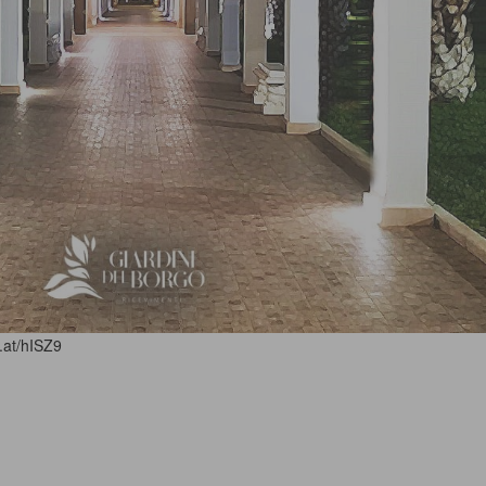
l.at/hISZ9