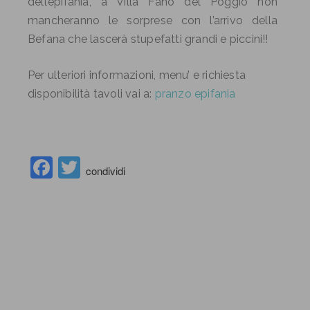
dell’epifania, a Villa Fano del Poggio non
mancheranno le sorprese con l’arrivo della
Befana che lascerà stupefatti grandi e piccini!!
Per ulteriori informazioni, menu’ e richiesta
disponibilità tavoli vai a:
pranzo epifania
Facebook
Twitter
condividi