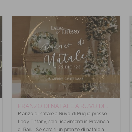
PRANZO DI NATALE A RUVO DI...
Pranzo di natale a Ruvo di Puglia presso
Lady Tiffany, sala ricevimenti in Provincia
di Bari. Se cerchi un pranzo di natale a