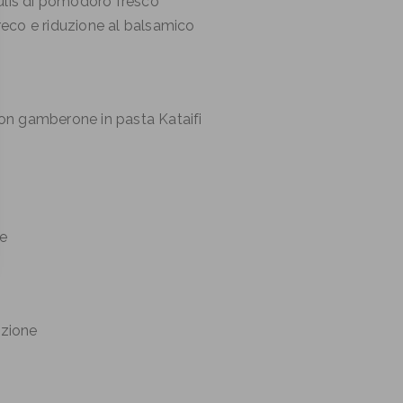
lis di pomodoro fresco
greco e riduzione al balsamico
 con gamberone in pasta Kataifi
se
azione