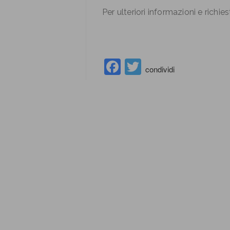
Per ulteriori informazioni e richies
Facebook
Twitter
condividi