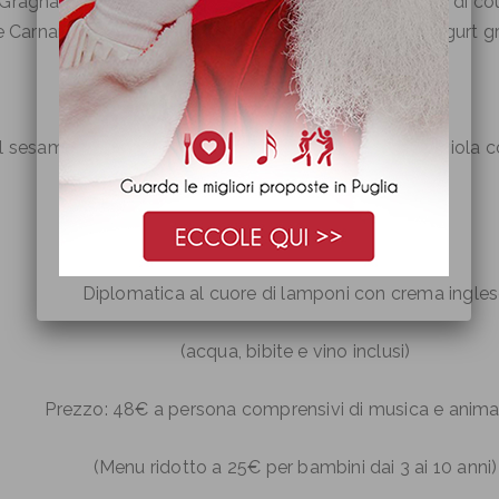
 Gragnano con pesce spada e melanzane su specchio di cou
 Carnaroli” alla barbabietola rossa con dressing di yogurt 
Secondo
al sesamo su vellutata di piselli e coroncina di cavolo viola
Frutta e Dessert
Fantasia di frutta fresca
Diplomatica al cuore di lamponi con crema ingle
(acqua, bibite e vino inclusi)
Prezzo: 48€ a persona comprensivi di musica e anim
(Menu ridotto a 25€ per bambini dai 3 ai 10 anni)