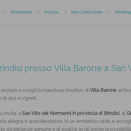
Ricevimenti
Rubrica
Menu’ Delle Feste
Wedding 
indisi presso Villa Barone a San
esclusivo scegli la maestosa location di
Villa Barone
, anti
di ulivi e vigneti.
i invita, a
San Vito dei Normanni in provincia di Brindisi
, al
G
eta allegria e spensieratezza. In un ambiente caldo e accogli
a pietanze genuine e di qualità; avrai anche la possibilità d