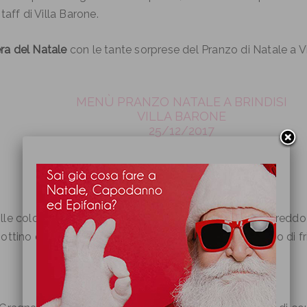
aff di Villa Barone.
ra del Natale
con le tante sorprese del Pranzo di Natale a Vil
MENÙ PRANZO NATALE A BRINDISI
VILLA BARONE
25/12/2017
Antipasti
ille colori con polipetto scottato alla griglia e servito fred
ottino di pasta fillo con manzo dell’alta murgia su letto di f
Primi