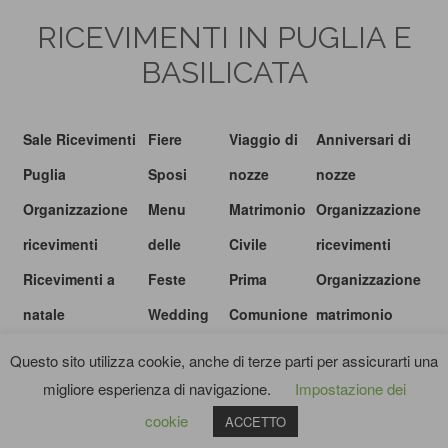
RICEVIMENTI IN PUGLIA E
BASILICATA
Sale Ricevimenti
Fiere
Viaggio di
Anniversari di
Puglia
Sposi
nozze
nozze
Organizzazione
Menu
Matrimonio
Organizzazione
ricevimenti
delle
Civile
ricevimenti
Ricevimenti a
Feste
Prima
Organizzazione
natale
Wedding
Comunione
matrimonio
show
Questo sito utilizza cookie, anche di terze parti per assicurarti una
migliore esperienza di navigazione.
Impostazione dei
© I RICEVIMENTI.IT |
PRIVACY POLICY
|
TERMINI E CONDIZIONI
cookie
ACCETTO