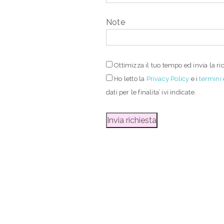
Note
Ottimizza il tuo tempo ed invia la ri
Ho letto
la
Privacy Policy
e i
termini 
dati per le finalita’ ivi indicate.