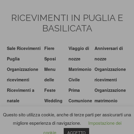
RICEVIMENTI IN PUGLIA E
BASILICATA
Sale Ricevimenti
Fiere
Viaggio di
Anniversari di
Puglia
Sposi
nozze
nozze
Organizzazione
Menu
Matrimonio
Organizzazione
ricevimenti
delle
Civile
ricevimenti
Ricevimenti a
Feste
Prima
Organizzazione
natale
Wedding
Comunione
matrimonio
show
Questo sito utilizza cookie, anche di terze parti per assicurarti una
migliore esperienza di navigazione.
Impostazione dei
© I RICEVIMENTI.IT |
PRIVACY POLICY
|
TERMINI E CONDIZIONI
cookie
ACCETTO