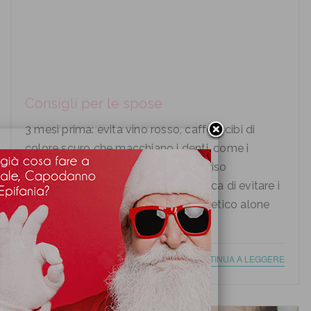
Consigli per le spose
3 mesi prima: evita vino rosso, caffè e cibi di
colore scuro che macchiano i denti, come i
mirtilli. Non rischiare di avere un sorriso
macchiato nelle foto di nozze e cerca di evitare i
cibi che possono lasciare un antiestetico alone
sullo smalto dei den...
CONTINUA A LEGGERE