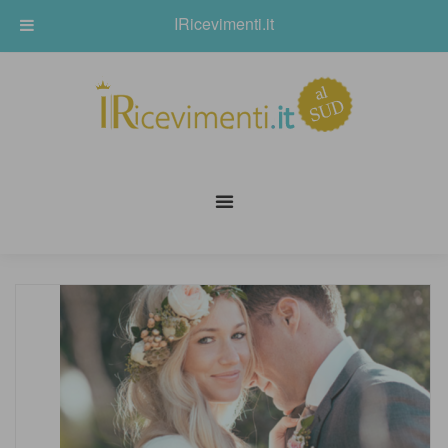
IRicevimenti.it