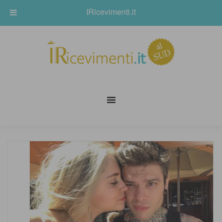
IRicevimenti.it