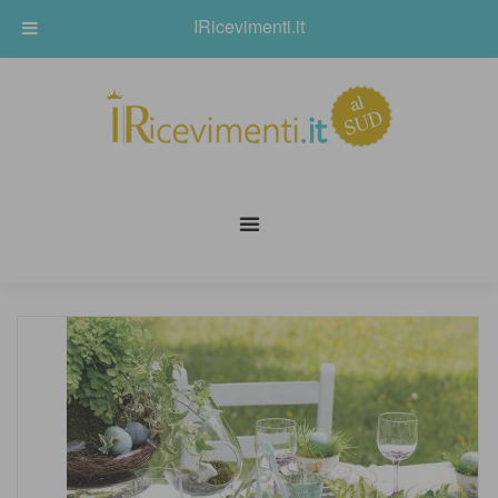
IRicevimenti.it