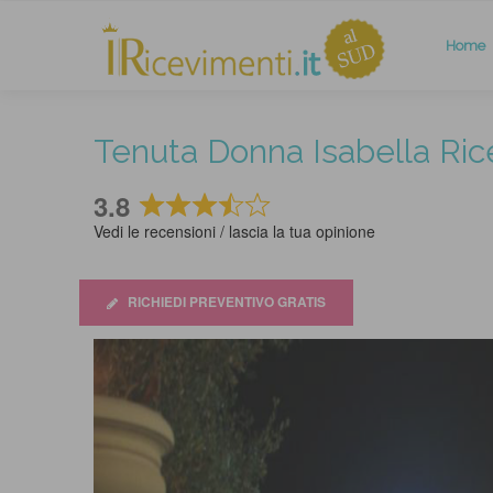
Home
Tenuta Donna Isabella Ric
3.8
Rated
Vedi le recensioni / lascia la tua opinione
3.8
out
of
RICHIEDI PREVENTIVO GRATIS
5