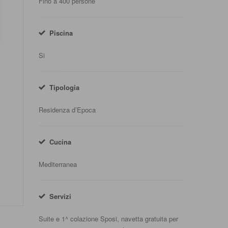
Fino a 400 persone
Piscina
Si
Tipologia
Residenza d’Epoca
Cucina
Mediterranea
Servizi
Suite e 1^ colazione Sposi, navetta gratuita per