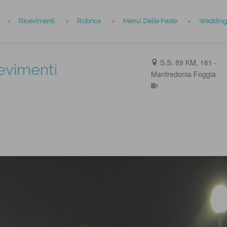
Ricevimenti
Rubrica
Menu’ Delle Feste
Wedding 
S.S. 89 KM, 161 -
evimenti
Manfredonia Foggia