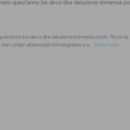
rnato quest'anno be devo dire delusione immensa po
quest’anno be devo dire delusione immensa pochi. Pizza da
 che compri all’eurospin immangiabile e a
Show more
i