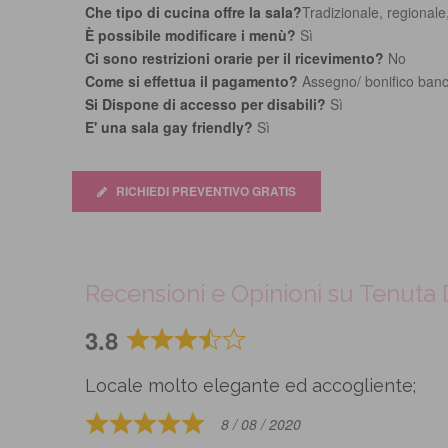
Che tipo di cucina offre la sala?
Tradizionale, regional
È possibile modificare i menù?
Sì
Ci sono restrizioni orarie per il ricevimento?
No
Come si effettua il pagamento?
Assegno/ bonifico banc
Si Dispone di accesso per disabili?
Sì
E' una sala gay friendly?
Sì
RICHIEDI PREVENTIVO GRATIS
Recensioni e Opinioni su Tenuta 
3.8
Rated
3.8
Locale molto elegante ed accogliente;
out
of
8 / 08 / 2020
Rated
5