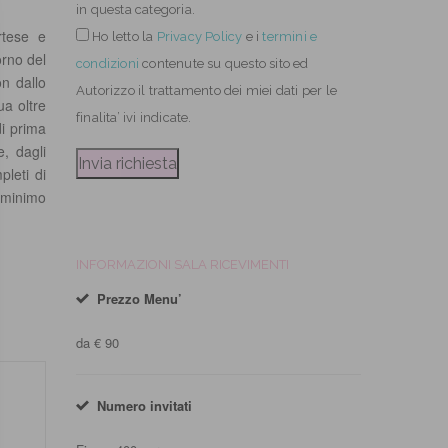
in questa categoria.
rtese e
Ho letto
la
Privacy Policy
e i
termini e
orno del
condizioni
contenute su questo sito ed
on dallo
Autorizzo il trattamento dei miei dati per le
ua oltre
finalita’ ivi indicate.
di prima
e, dagli
pleti di
i minimo
INFORMAZIONI SALA RICEVIMENTI
Prezzo Menu’
da € 90
Numero invitati