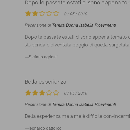
Dopo le passate estati ci sono appena to
2 / 05 / 2019
Rated
2
Recensione di
Tenuta Donna Isabella Ricevimenti
out
of
Dopo le passate estati ci sono appena tornato 
5
stupenda e diventata peggio di quella surgelata
Stefano agriesti
Bella esperienza
8 / 05 / 2018
Rated
3
Recensione di
Tenuta Donna Isabella Ricevimenti
out
of
Bella esperienza ma a me è difficile convincerm
5
leonardo dattolico