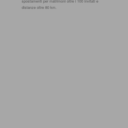
spostamenti per matrimoni oltre i 100 invitati e
distanze oltre 80 km.
Matrimonio civile
Mat