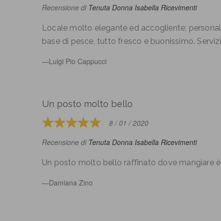
5
Recensione di
Tenuta Donna Isabella Ricevimenti
out
of
Locale molto elegante ed accogliente; personal
5
base di pesce, tutto fresco e buonissimo. Serviz
Luigi Pio Cappucci
Un posto molto bello
8 / 01 / 2020
Rated
5
Recensione di
Tenuta Donna Isabella Ricevimenti
out
of
Un posto molto bello raffinato dove mangia
5
Damiana Zino