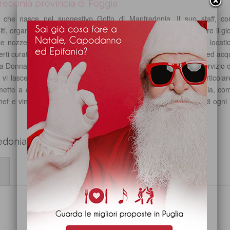
edonia provincia di Foggia
che nasce nel suggestivo Golfo di Manfredonia. Il suo staff, co
piti, organizzando banchetti d'eccezione e sarà in grado di rendere il gi
le nozze presso Tenuta Donna Isabella, significa regalarsi una locati
erti curati nei minimi dettagli, fontane che creano giochi di luce ed acq
onna Isabella è in grado di offrire alla propria clientela un servizio 
e vi lascerà completamente soddisfatti occupandosi di ogni particolar
tte a disposizione dei suoi ospiti fantastici buffet da cerimonia, com
hef e vini pregiati. Tutto ciò viene eseguito prendendosi cura di ogn
donia provincia di Foggia