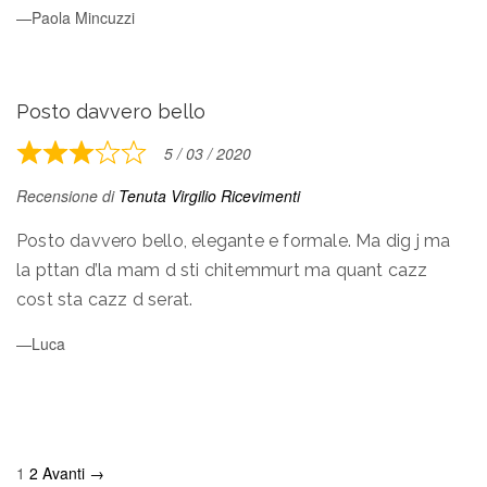
Paola Mincuzzi
Posto davvero bello
5 / 03 / 2020
Rated
3
Recensione di
Tenuta Virgilio Ricevimenti
out
of
Posto davvero bello, elegante e formale. Ma dig j ma
5
la pttan d’la mam d sti chitemmurt ma quant cazz
cost sta cazz d serat.
Luca
Site
Page
Page
1
2
Avanti →