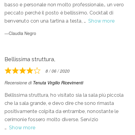
5
basso e personale non molto professionale… un vero
peccato perché il posto è bellissimo. Cocktail di
benvenuto con una tartina a testa,
Show more
Claudia Negro
Bellissima struttura,
8 / 06 / 2020
Rated
4
Recensione di
Tenuta Virgilio Ricevimenti
out
of
Bellissima struttura, ho visitato sia la sala più piccola
5
che la sala grande, e devo dire che sono rimasta
positivamente colpita da entrambe, nonostante le
cerimonie fossero molto diverse. Servizio
Show more