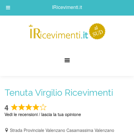
IRicevimenti.it
Tenuta Virgilio Ricevimenti
4
Rated
Vedi le recensioni / lascia la tua opinione
4
out
Strada Provinciale Valenzano Casamassima Valenzano
of