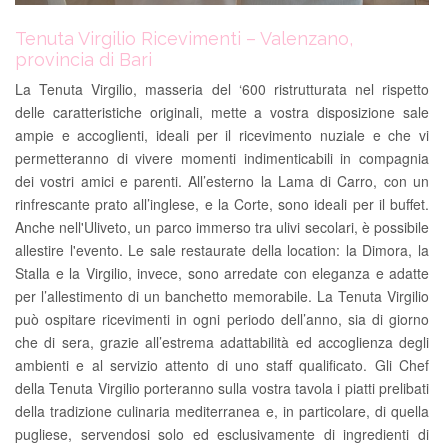
Tenuta Virgilio Ricevimenti – Valenzano,
provincia di Bari
La Tenuta Virgilio, masseria del ‘600 ristrutturata nel rispetto
delle caratteristiche originali, mette a vostra disposizione sale
ampie e accoglienti, ideali per il ricevimento nuziale e che vi
permetteranno di vivere momenti indimenticabili in compagnia
dei vostri amici e parenti. All’esterno la Lama di Carro, con un
rinfrescante prato all’inglese, e la Corte, sono ideali per il buffet.
Anche nell'Uliveto, un parco immerso tra ulivi secolari, è possibile
allestire l'evento. Le sale restaurate della location: la Dimora, la
Stalla e la Virgilio, invece, sono arredate con eleganza e adatte
per l’allestimento di un banchetto memorabile. La Tenuta Virgilio
può ospitare ricevimenti in ogni periodo dell’anno, sia di giorno
che di sera, grazie all’estrema adattabilità ed accoglienza degli
ambienti e al servizio attento di uno staff qualificato. Gli Chef
della Tenuta Virgilio porteranno sulla vostra tavola i piatti prelibati
della tradizione culinaria mediterranea e, in particolare, di quella
pugliese, servendosi solo ed esclusivamente di ingredienti di