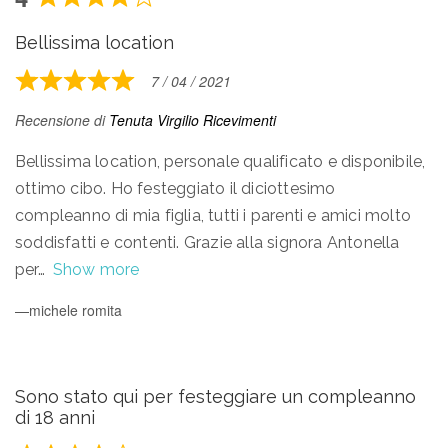
Rated
4
Bellissima location
out
of
7 / 04 / 2021
Rated
5
5
Recensione di
Tenuta Virgilio Ricevimenti
out
of
Bellissima location, personale qualificato e disponibile,
5
ottimo cibo. Ho festeggiato il diciottesimo
compleanno di mia figlia, tutti i parenti e amici molto
soddisfatti e contenti. Grazie alla signora Antonella
per
Show more
michele romita
Sono stato qui per festeggiare un compleanno
di 18 anni