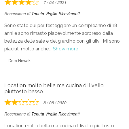
7 / 04 / 2021
Rated
4
Recensione di
Tenuta Virgilio Ricevimenti
out
of
Sono stato qui per festeggiare un compleanno di 18
5
anni e sono rimasto piacevolmente sorpreso dalla
bellezza delle sale e del giardino con gli ulivi. Mi sono
piaciuti molto anche
Show more
Dom Nowak
Location molto bella ma cucina di livello
piuttosto basso
8 / 08 / 2020
Rated
2
Recensione di
Tenuta Virgilio Ricevimenti
out
of
Location molto bella ma cucina di livello piuttosto