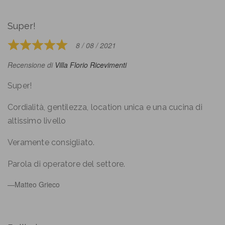
Super!
8 / 08 / 2021
Rated
5
Recensione di
Villa Florio Ricevimenti
out
of
Super!
5
Cordialità, gentilezza, location unica e una cucina di
altissimo livello
Veramente consigliato.
Parola di operatore del settore.
Matteo Grieco