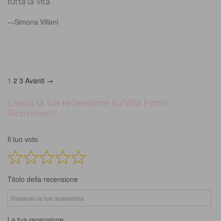
tutta la vita
Simona Villani
Site
Page
Page
Page
1
2
3
Avanti →
Reviews
navigation
Lascia la tua recensione su Villa Florio
Ricevimenti
Il tuo voto
Titolo della recensione
La tua recensione