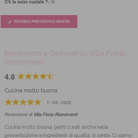
C'è la suite nuziale ?:
Sì
RICHIEDI PREVENTIVO GRATIS
Recensioni e Opinioni su Villa Florio
Ricevimenti
4.8
Rated
4.8
Cucina molto buona
out
of
1 / 03 / 2022
Rated
5
5
Recensione di
Villa Florio Ricevimenti
out
of
Cucina molto buona, piatti curati anche nella
5
presentazione e ingredienti di qualità, si sente. Ci siamo