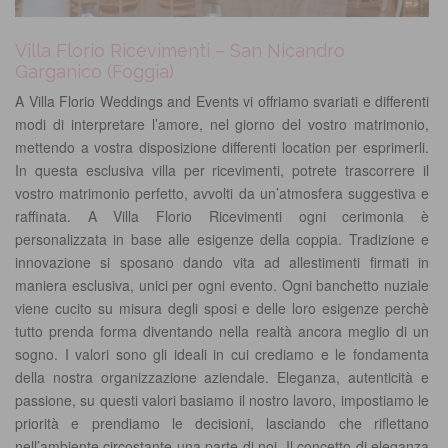
Villa Florio Ricevimenti – San Nicandro
Garganico (Foggia)
A Villa Florio Weddings and Events vi offriamo svariati e differenti
modi di interpretare l’amore, nel giorno del vostro matrimonio,
mettendo a vostra disposizione differenti location per esprimerli.
In questa esclusiva villa per ricevimenti, potrete trascorrere il
vostro matrimonio perfetto, avvolti da un’atmosfera suggestiva e
raffinata. A Villa Florio Ricevimenti ogni cerimonia è
personalizzata in base alle esigenze della coppia. Tradizione e
innovazione si sposano dando vita ad allestimenti firmati in
maniera esclusiva, unici per ogni evento. Ogni banchetto nuziale
viene cucito su misura degli sposi e delle loro esigenze perchè
tutto prenda forma diventando nella realtà ancora meglio di un
sogno. I valori sono gli ideali in cui crediamo e le fondamenta
della nostra organizzazione aziendale. Eleganza, autenticità e
passione, su questi valori basiamo il nostro lavoro, impostiamo le
priorità e prendiamo le decisioni, lasciando che riflettano
nell’ambiente circostante una parte di noi. Il concetto di eleganza