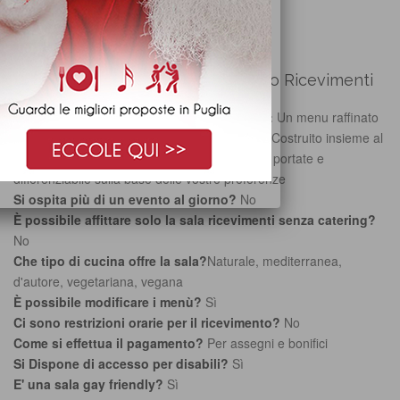
RICHIEDI PREVENTIVO GRATIS
Ulteriori informazioni su Villa Florio Ricevimenti
Il menu tipo cosa comprende, descrizione:
Un menu raffinato
completo con tutte le portate servite a tavola. Costruito insieme al
cliente, completamente personalizzabile nelle portate e
differenziabile sulla base delle vostre preferenze
Si ospita più di un evento al giorno?
No
È possibile affittare solo la sala ricevimenti senza catering?
No
Che tipo di cucina offre la sala?
Naturale, mediterranea,
d'autore, vegetariana, vegana
È possibile modificare i menù?
Sì
Ci sono restrizioni orarie per il ricevimento?
No
Come si effettua il pagamento?
Per assegni e bonifici
Si Dispone di accesso per disabili?
Sì
E' una sala gay friendly?
Sì