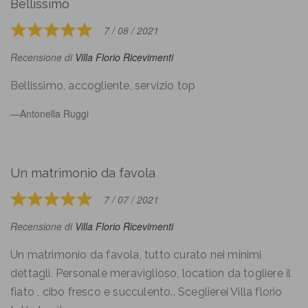
Bellissimo
7 / 08 / 2021
Rated
5
Recensione di
Villa Florio Ricevimenti
out
of
Bellissimo, accogliente, servizio top
5
Antonella Ruggi
Un matrimonio da favola
7 / 07 / 2021
Rated
5
Recensione di
Villa Florio Ricevimenti
out
of
Un matrimonio da favola, tutto curato nei minimi
5
dettagli. Personale meraviglioso, location da togliere il
fiato , cibo fresco e succulento.. Sceglierei Villa florio