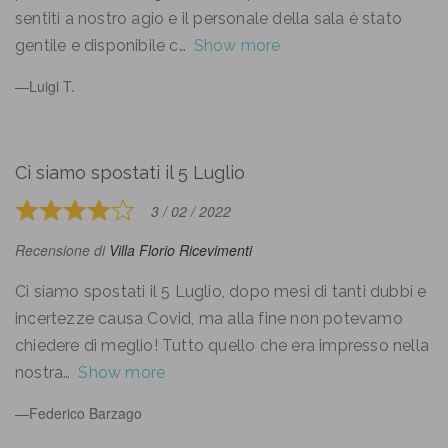
sentiti a nostro agio e il personale della sala è stato
gentile e disponibile c
Show more
Luigi T.
Ci siamo spostati il 5 Luglio
3 / 02 / 2022
Rated
4
Recensione di
Villa Florio Ricevimenti
out
of
Ci siamo spostati il 5 Luglio, dopo mesi di tanti dubbi e
5
incertezze causa Covid, ma alla fine non potevamo
chiedere di meglio! Tutto quello che era impresso nella
nostra
Show more
Federico Barzago