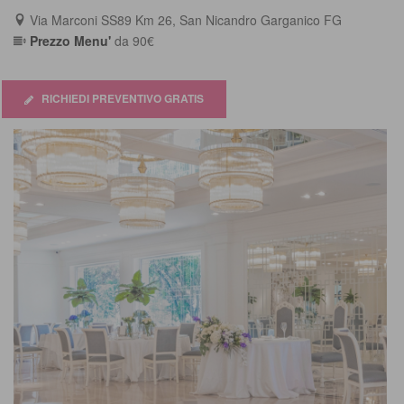
out
Via Marconi SS89 Km 26, San Nicandro Garganico FG
of
Prezzo Menu'
da 90€
5
RICHIEDI PREVENTIVO GRATIS