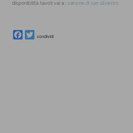
disponibilità tavoli vai a :
cenone di san silvestro
Facebook
Twitter
condividi